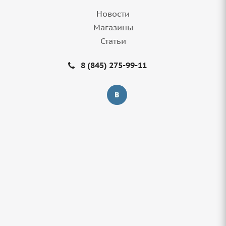
Новости
Магазины
Статьи
Диск 20'' 5x114,3 ET30 D60,1 8,5J LS
8 (845) 275-99-11
FlowForming RC83 MGM
8+ шт.