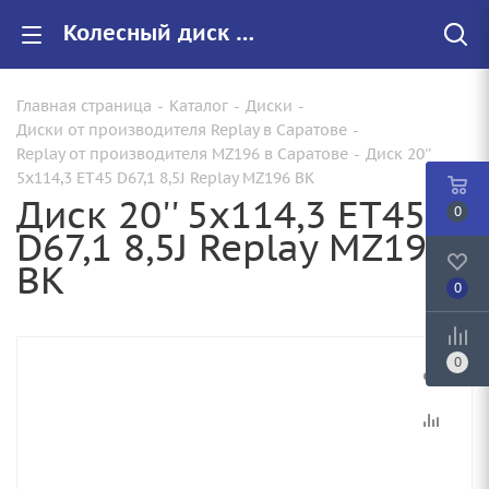
Колесный диск 20'' 5x114,3 ET45 D67,1 8,5J Replay MZ196 BK Арт. WHS530227 купить в Саратове с доставкой - Запасное колесо
Главная страница
-
Каталог
-
Диски
-
Диски от производителя Replay в Саратове
-
Replay от производителя MZ196 в Саратове
-
Диск 20''
5x114,3 ET45 D67,1 8,5J Replay MZ196 BK
Диск 20'' 5x114,3 ET45
0
D67,1 8,5J Replay MZ196
BK
0
0