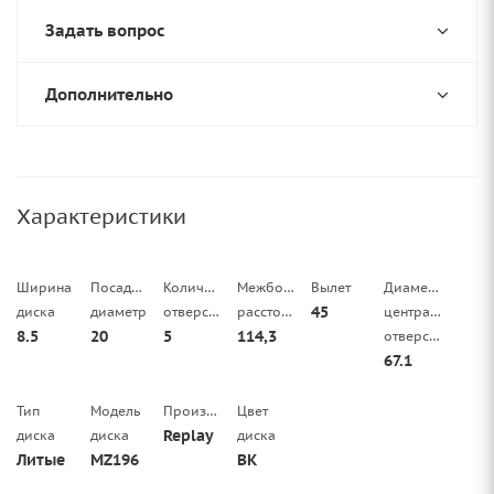
Задать вопрос
Дополнительно
Характеристики
Ширина
Посадочный
Количество
Межболтовое
Вылет
Диаметр
45
диска
диаметр
отверстий
расстояние
центрального
8.5
20
5
114,3
отверстия
67.1
Тип
Модель
Производитель
Цвет
Replay
диска
диска
диска
Литые
MZ196
BK