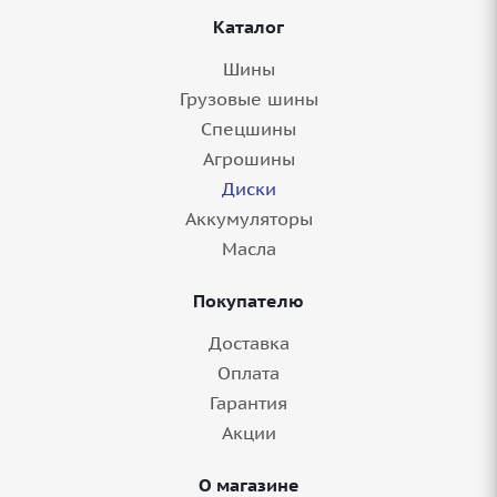
Каталог
Шины
Грузовые шины
Спецшины
Агрошины
Диски
Аккумуляторы
Диск 20'' 5x114,3 ET30 D60,1 8,5J LS
Масла
FlowForming RC76 GMF
Покупателю
8+ шт.
Доставка
Оплата
Гарантия
Акции
О магазине