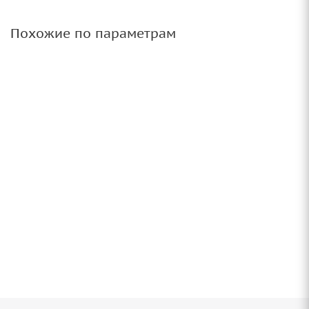
Похожие по параметрам
Диск 20'' 5x114,3 ET30 D60,1 8,5J LS
FlowForming RC08 MGMF
3 шт.