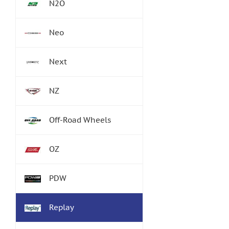
N2O
Neo
Next
NZ
Off-Road Wheels
OZ
PDW
Replay