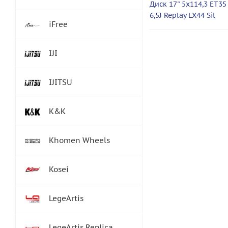
Диск 17'' 5x114,3 ET35
6,5J Replay LX44 Sil
iFree
IJI
IJITSU
K&K
Khomen Wheels
Kosei
LegeArtis
LegeArtis Replica