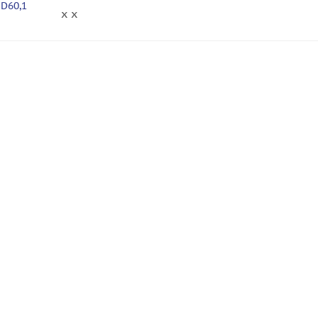
 D60,1
x x