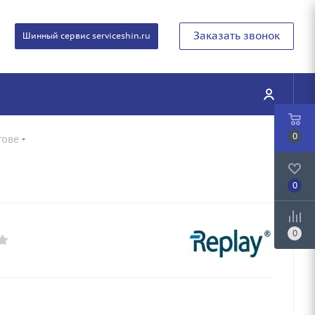
Заказать звонок
Шинный сервис serviceshin.ru
0
тове
0
0