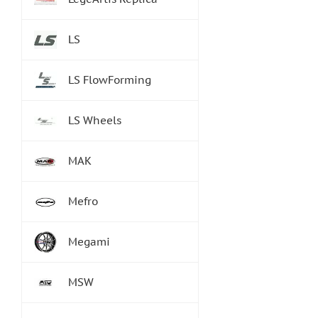
LS
LS FlowForming
LS Wheels
MAK
Mefro
Megami
MSW