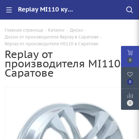
Replay MI110 купить в Саратове, низкие цены на автомобильные диски
Главная страница
-
Каталог
-
Диски
-
Диски от производителя Replay в Саратове
-
Replay от производителя MI110 в Саратове
Replay от
производителя MI110 в
0
Саратове
0
0