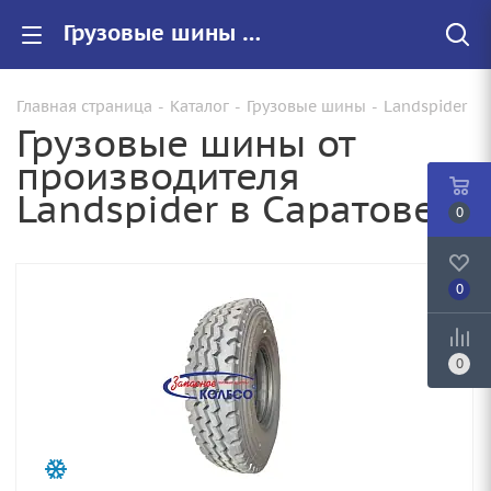
Грузовые шины Landspider купить в Саратове, цены на резину Landspider для грузовиков
Главная страница
-
Каталог
-
Грузовые шины
-
Landspider
Грузовые шины от
производителя
Landspider в Саратове
0
0
0