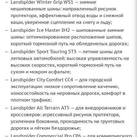
Landspider Winter Grip WS1 — зимние
нешипованные шины: направленный рисунок
протектора, эффективный отвод воды и снежной
каши, уверенное сцепление на снегу и льду;
Landspider Ice Master IM2 — шипованные зимние
шины: оптимизированное расположение шипов,
короткий тормозной путь на обледенелых дорогах;
Landspider Sport Touring ST3 — летние шины для
легковых автомобилей: высокая управляемость на
высоких скоростях, короткий тормозной путь на
сухом и мокром асфальте;
Landspider City Comfort CC4 — для городской
эксплуатации: низкое сопротивление качению,
износостойкость на неровных дорогах, комфорт в
плотном трафике;
Landspider All Terrain AT5 — для внедорожников и
кроссоверов: агрессивный рисунок протектора,
усиленная боковина, проходимость на грунтовых
дорогах и лёгком бездорожье;
Landspider Commercial Pro CP6 — для коммерческого