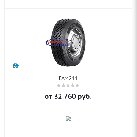
FAM211
от
32 760
руб.