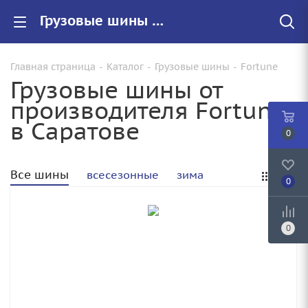
Грузовые шины Fortune купить в Саратове, цены на резину Fortune для грузовиков
Главная страница
-
Каталог
-
Грузовые шины
-
Fortune
Грузовые шины от
производителя Fortune
в Саратове
0
Все шины
всесезонные
зима
0
0