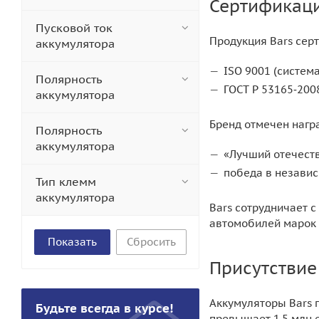
Сертификаци
Пусковой ток
Продукция Bars сер
аккумулятора
ISO 9001 (систем
Полярность
ГОСТ Р 53165‑200
аккумулятора
Бренд отмечен нагр
Полярность
аккумулятора
«Лучший отечест
победа в незави
Тип клемм
аккумулятора
Bars сотрудничает 
автомобилей марок L
Сбросить
Присутствие
Аккумуляторы Bars п
Будьте всегда в курсе!
превышает 1,5 млн 