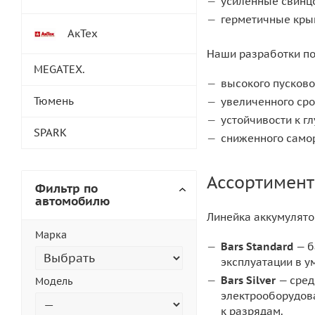
усиленные свинц
герметичные крыш
АкТех
Наши разработки по
MEGATEX.
высокого пусково
Тюмень
увеличенного сро
устойчивости к г
SPARK
сниженного самор
Ассортимент
Фильтр по
автомобилю
Линейка аккумулято
Марка
Bars Standard
— б
эксплуатации в у
Bars Silver
— сред
Модель
электрооборудова
к разрядам.