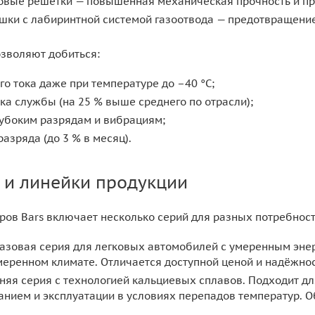
овые решётки — повышенная механическая прочность и пр
ки с лабиринтной системой газоотвода — предотвращение
зволяют добиться:
го тока даже при температуре до –40 °C;
ка службы (на 25 % выше среднего по отрасли);
лубоким разрядам и вибрациям;
азряда (до 3 % в месяц).
 и линейки продукции
ров Bars включает несколько серий для разных потребност
азовая серия для легковых автомобилей с умеренным эне
меренном климате. Отличается доступной ценой и надёжно
няя серия с технологией кальциевых сплавов. Подходит д
нием и эксплуатации в условиях перепадов температур. 