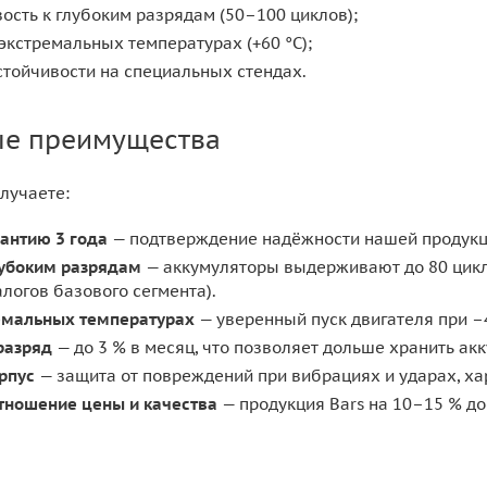
вость к глубоким разрядам (50–100 циклов);
 экстремальных температурах (+60 °C);
тойчивости на специальных стендах.
ые преимущества
лучаете:
антию 3 года
— подтверждение надёжности нашей продукц
лубоким разрядам
— аккумуляторы выдерживают до 80 цикло
алогов базового сегмента).
ремальных температурах
— уверенный пуск двигателя при –4
разряд
— до 3 % в месяц, что позволяет дольше хранить ак
рпус
— защита от повреждений при вибрациях и ударах, ха
тношение цены и качества
— продукция Bars на 10–15 % д