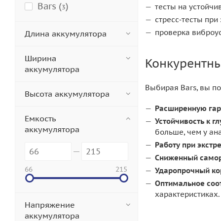
Bars (
)
тесты на устойчи
3
стресс‑тесты при
проверка виброус
Длина аккумулятора
Ширина
Конкурентн
аккумулятора
Выбирая Bars, вы по
Высота аккумулятора
Расширенную гар
Емкость
Устойчивость к г
аккумулятора
больше, чем у ан
Работу при экст
Сниженный само
66
215
Ударопрочный ко
Оптимальное соо
характеристиках.
Напряжение
аккумулятора