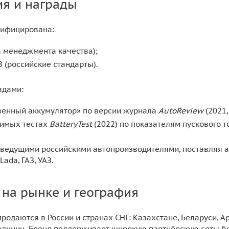
я и награды
тифицирована:
а менеджмента качества);
8 (российские стандарты).
адами:
венный аккумулятор» по версии журнала
AutoReview
(2021,
симых тестах
BatteryTest
(2022) по показателям пускового т
с ведущими российскими автопроизводителями, поставляя 
ada, ГАЗ, УАЗ.
 на рынке и география
родаются в России и странах СНГ: Казахстане, Беларуси, А
единиц. Бренд поддерживает широкую партнёрскую сеть: б