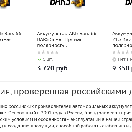
Б Bars 66
Аккумулятор АКБ Bars 66
Аккумул
атная
BARS Silver Прямая
215 Кай
полярность .
полярно
1 шт.
Нет в 
3 720
руб.
9 350
ргия, проверенная российскими
ущих российских производителей автомобильных аккумуля
е. Основанный в 2001 году в России, бренд завоевал при
ким условиям и особенностям эксплуатации в нашей стран
 к созданию продукции, способной работать стабильно и д