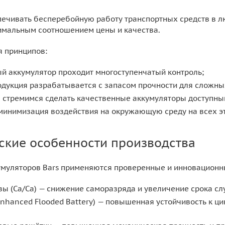
печивать бесперебойную работу транспортных средств в 
имальным соотношением цены и качества.
 принципов:
й аккумулятор проходит многоступенчатый контроль;
дукция разрабатывается с запасом прочности для сложны
 стремимся сделать качественные аккумуляторы доступным
минимизация воздействия на окружающую среду на всех э
ские особенности производства
умуляторов Bars применяются проверенные и инновационн
ы (Ca/Ca) — снижение саморазряда и увеличение срока с
Enhanced Flooded Battery) — повышенная устойчивость к ц