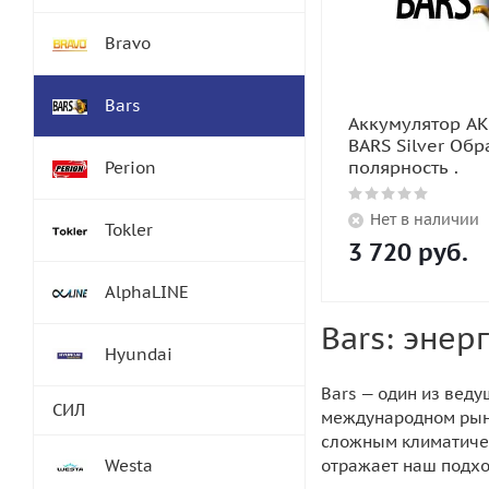
Bravo
Bars
Аккумулятор АК
BARS Silver Обр
полярность .
Perion
Нет в наличии
Tokler
3 720
руб.
AlphaLINE
Bars: эне
Hyundai
Bars — один из вед
СИЛ
международном рынк
сложным климатичес
Westa
отражает наш подход