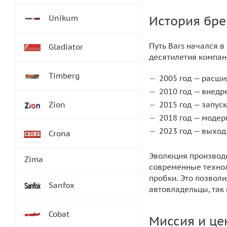
Unikum
История бре
Путь Bars начался в
Gladiator
десятилетия компан
Timberg
2005 год — расши
2010 год — внедр
Zion
2015 год — запус
2018 год — модер
2023 год — выход
Crona
Эволюция производс
Zima
современные технол
пробки. Это позвол
Sanfox
автовладельцы, так 
Cobat
Миссия и це