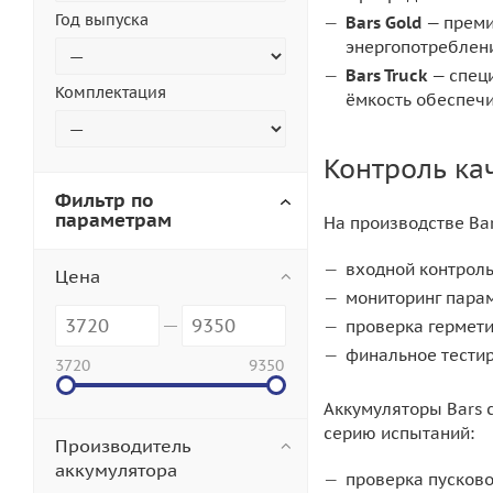
Год выпуска
Bars Gold
— преми
энергопотреблен
Bars Truck
— специ
Комплектация
ёмкость обеспечи
Контроль ка
Фильтр по
параметрам
На производстве Ba
входной контроль
Цена
мониторинг парам
проверка гермети
финальное тестир
3720
9350
Аккумуляторы Bars 
серию испытаний:
Производитель
аккумулятора
проверка пусковог