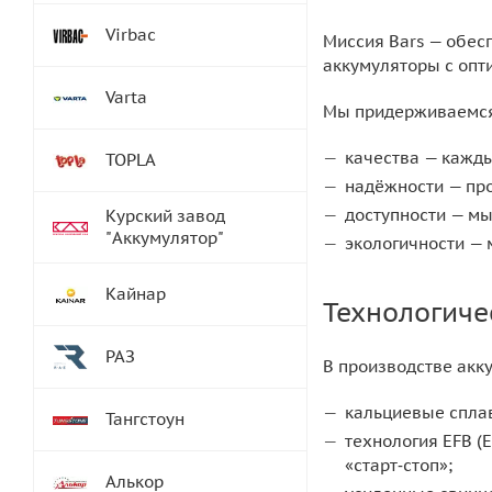
Virbac
Миссия Bars — обес
аккумуляторы с опт
Varta
Мы придерживаемся
качества — кажды
TOPLA
надёжности — про
доступности — мы
Курский завод
"Аккумулятор"
экологичности — 
Кайнар
Технологиче
РАЗ
В производстве акк
кальциевые сплав
Тангстоун
технология EFB (
«старт‑стоп»;
Алькор