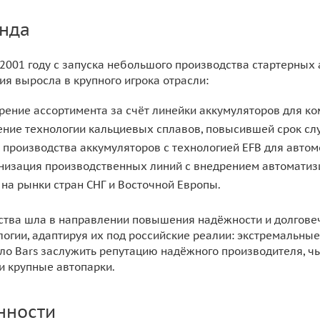
нда
 2001 году с запуска небольшого производства стартерных
ия выросла в крупного игрока отрасли:
рение ассортимента за счёт линейки аккумуляторов для ко
ение технологии кальциевых сплавов, повысившей срок сл
к производства аккумуляторов с технологией EFB для автом
низация производственных линий с внедрением автоматиз
 на рынки стран СНГ и Восточной Европы.
тва шла в направлении повышения надёжности и долгове
огии, адаптируя их под российские реалии: экстремальные
ило Bars заслужить репутацию надёжного производителя, 
и крупные автопарки.
нности