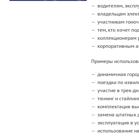
водителям, экспл
владельцам электр
участникам гоноч
тем, кто хочет по
коллекционерам р
корпоративным а
Примеры использов
динамичная город
поездки по извил
участие в трек‑д
тюнинг и стайлин
комплектация вы
замена штатных д
эксплуатация в у
использование на