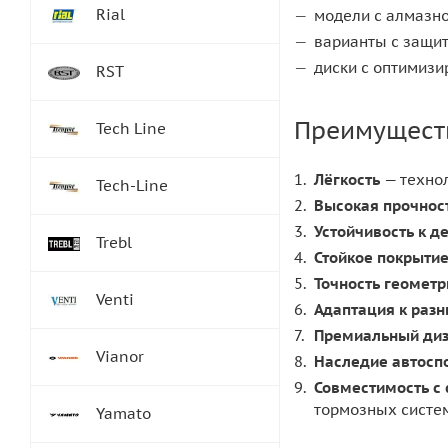
Rial
модели с алмазно
варианты с защи
диски с оптимиз
RST
Преимуществ
Tech Line
Лёгкость
— технол
Tech-Line
Высокая прочнос
Устойчивость к 
Trebl
Стойкое покрыти
Точность геометр
Venti
Адаптация к раз
Премиальный ди
Vianor
Наследие автосп
Совместимость с
тормозных систе
Yamato