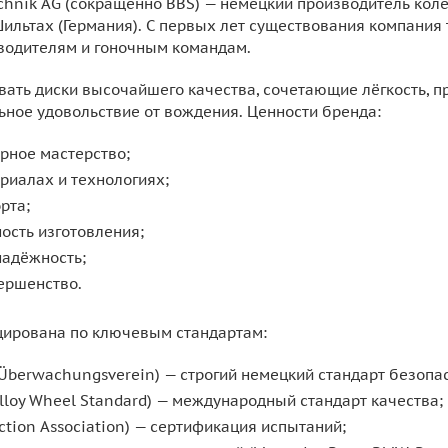
echnik AG (сокращённо BBS) — немецкий производитель ко
Шильтах (Германия). С первых лет существования компания 
водителям и гоночным командам.
вать диски высочайшего качества, сочетающие лёгкость, п
ное удовольствие от вождения. Ценности бренда:
рное мастерство;
риалах и технологиях;
рта;
ость изготовления;
надёжность;
ершенство.
цирована по ключевым стандартам:
 Überwachungsverein) — строгий немецкий стандарт безопа
 Alloy Wheel Standard) — международный стандарт качества;
ection Association) — сертификация испытаний;