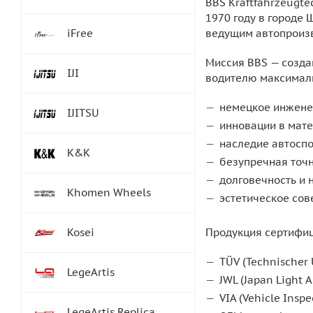
BBS Kraftfahrzeugt
1970 году в городе 
iFree
ведущим автопроиз
Миссия BBS — созда
IJI
водителю максималь
немецкое инжене
IJITSU
инновации в мате
наследие автоспо
K&K
безупречная точн
долговечность и 
Khomen Wheels
эстетическое сов
Kosei
Продукция сертифи
TÜV (Technischer
LegeArtis
JWL (Japan Light
VIA (Vehicle Insp
LegeArtis Replica