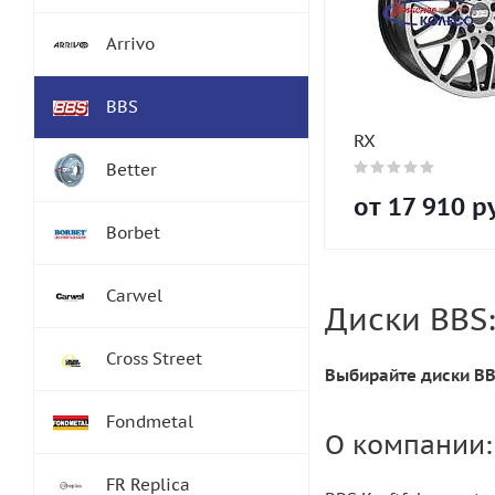
Arrivo
BBS
RX
Better
от
17 910
ру
Borbet
Carwel
Диски BBS
Cross Street
Выбирайте диски BBS
Fondmetal
О компании:
FR Replica