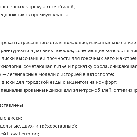
товленных к треку автомобилей;
недорожников премиум‑класса.
:
трека и агрессивного стиля вождения, максимально лёгкие
гран‑туризмо и дальних поездок, сочетающие комфорт и ди
диски высочайшей прочности для гоночных авто и экстрем
хнология, сочетающая литьё и прокатку обода, снижающа
c) — легендарные модели с историей в автоспорте;
диски для городской езды с акцентом на комфорт;
пециализированные диски для электромобилей, оптимизир
дставлены:
ые диски;
цельные, двух‑ и трёхсоставные);
ией Flow Forming;