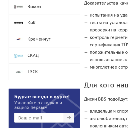
Доказательства кач
Виком
испытания на уда
тесты на усталос
КиК
проверки на корр
контроль гермети
Кременчуг
сертификация TÜV,
положительные о
СКАД
использование а
многолетнее сот
ТЗСК
Для кого на
Будьте всегда в курсе!
Диски BBS подойдут
Узнавайте о скидках и
акциях первым
владельцам спорт
автолюбителям, 
поклонникам авто