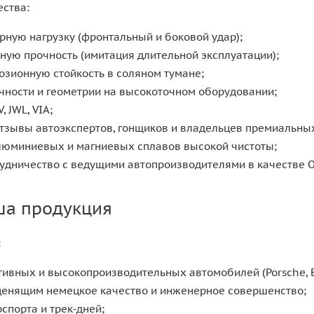
ества:
рную нагрузку (фронтальный и боковой удар);
тную прочность (имитация длительной эксплуатации);
озионную стойкость в соляном тумане;
чности и геометрии на высокоточном оборудовании;
 JWL, VIA;
тзывы автоэкспертов, гонщиков и владельцев премиальных
люминиевых и магниевых сплавов высокой чистоты;
рудничество с ведущими автопроизводителями в качестве 
ша продукция
:
ивных и высокопроизводительных автомобилей (Porsche, BM
ценящим немецкое качество и инженерное совершенство;
спорта и трек‑дней;