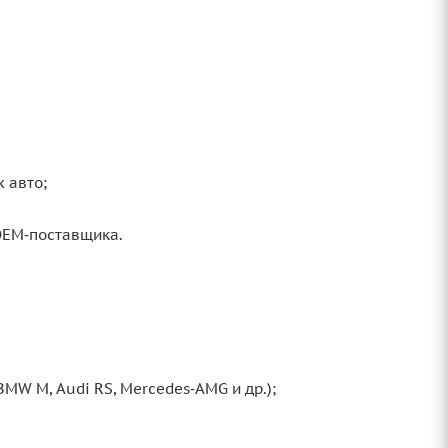
 авто;
OEM‑поставщика.
W M, Audi RS, Mercedes‑AMG и др.);