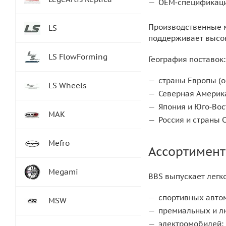
OEM‑спецификации
Производственные м
LS
поддерживает высок
LS FlowForming
География поставок:
страны Европы (о
LS Wheels
Северная Америк
Япония и Юго‑Вос
MAK
Россия и страны 
Mefro
Ассортимент
Megami
BBS выпускает легк
спортивных авто
MSW
премиальных и л
электромобилей;