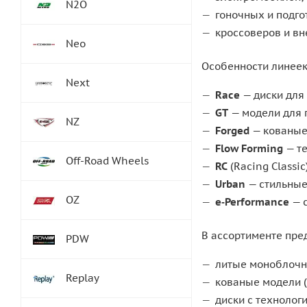
N2O
гоночных и подго
кроссоверов и в
Neo
Особенности линеек
Next
Race
— диски для 
GT
— модели для 
NZ
Forged
— кованые 
Flow Forming
— те
Off-Road Wheels
RC
(Racing Classi
Urban
— стильные 
OZ
e‑Performance
— с
В ассортименте пре
PDW
литые моноблочн
Replay
кованые модели (
диски с технолог