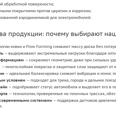
й обработкой поверхности;
тными покрытиями против царапин и коррозии;
ированной аэродинамикой для электромобилей.
а продукции: почему выбирают наш
огии ковки и Flow Forming снижают массу диска без потер
ть
— выдерживают экстремальные нагрузки благодаря опти
деформациям
— сохраняют геометрию даже при сильных удар
е
— многослойная покраска и защитные слои защищают от к
ии
— идеальная балансировка снижает вибрации и износ п
ным условиям
— подходят для трека, города и дальних поезд
зайн
— подчёркивает статус автомобиля и выделяет его в п
орта
— технологии, проверенные на гоночных трассах, обе
 современными системами
— поддержка датчиков давления
м.