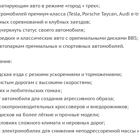
уатирующим авто в режиме «город + трек»;
омобилей премиум‑класса (Tesla, Porsche Taycan, Audi e‑tro
ных соревнований и клубных заездов;
дчеркнуть статус своего автомобиля;
едких и классических авто с оригинальными дисками BBS;
втопаркам премиальных и спортивных автомобилей.
ания:
ская езда с резкими ускорениями и торможениями;
истым дорогам с высокими скоростями;
нях и любительских гонках;
г автомобиля для создания агрессивного образа;
сокопроизводительных кроссоверов и внедорожников;
исков на более лёгкие и прочные модели;
словиях сложного климата и неровных дорог;
 электромобилях для снижения неподрессоренной массы и