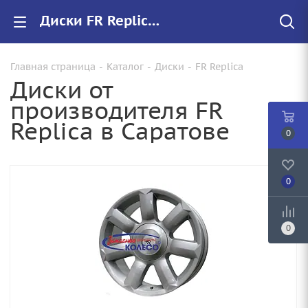
Диски FR Replica купить в Саратове, низкие цены на автомобильные диски
Главная страница
-
Каталог
-
Диски
-
FR Replica
Диски от
производителя FR
Replica в Саратове
0
0
0