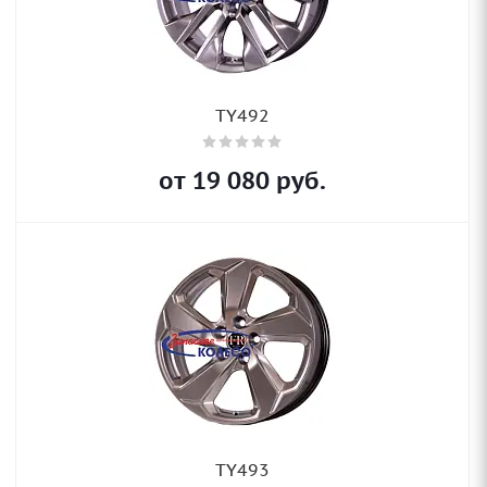
TY492
от
19 080
руб.
TY493