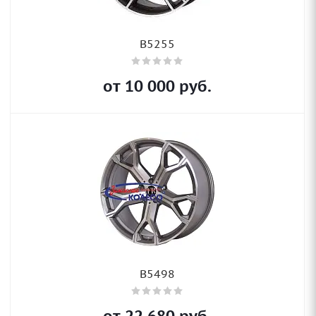
B5255
от
10 000
руб.
B5498