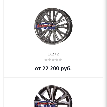
LX272
от
22 200
руб.