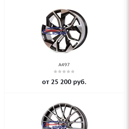
A497
от
25 200
руб.