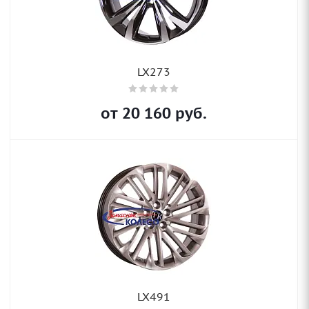
LX273
от
20 160
руб.
LX491