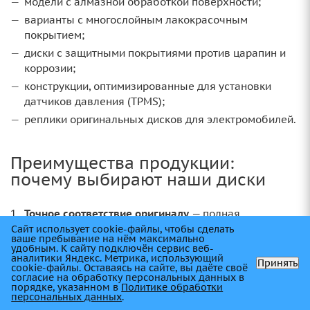
модели с алмазной обработкой поверхности;
варианты с многослойным лакокрасочным
покрытием;
диски с защитными покрытиями против царапин и
коррозии;
конструкции, оптимизированные для установки
датчиков давления (TPMS);
реплики оригинальных дисков для электромобилей.
Преимущества продукции:
почему выбирают наши диски
Точное соответствие оригиналу
— полная
идентичность дизайна, параметров и маркировки.
Сайт использует cookie-файлы, чтобы сделать
ваше пребывание на нём максимально
Соблюдение заводских допусков
— соответствие по
удобным. К cайту подключён сервис веб-
аналитики Яндекс. Метрика, использующий
разболтовке, вылету, центровочному отверстию.
Принять
cookie-файлы. Оставаясь на сайте, вы даёте своё
согласие на обработку персональных данных в
Доступная цена
— на 30–50% дешевле
порядке, указанном в
Политике обработки
оригинальных дисков при сопоставимом качестве.
персональных данных
.