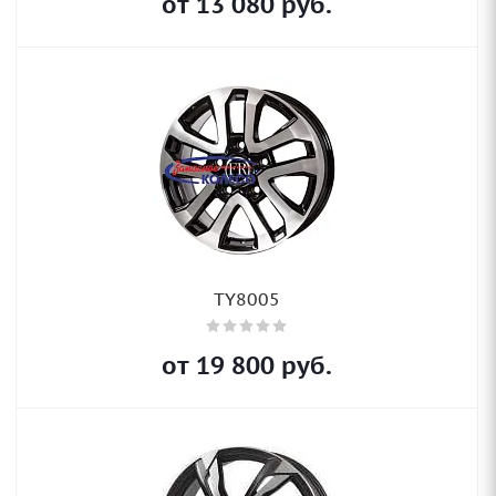
от
13 080
руб.
TY8005
от
19 800
руб.