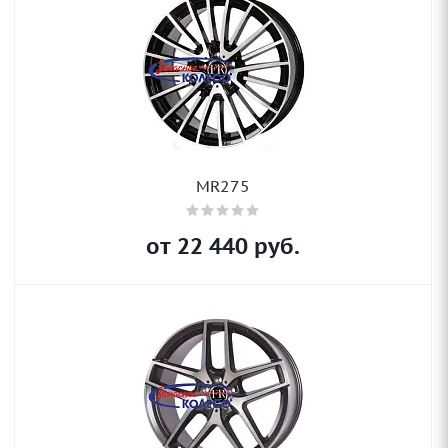
MR275
от
22 440
руб.