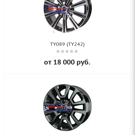
TY089 (TY242)
от
18 000
руб.