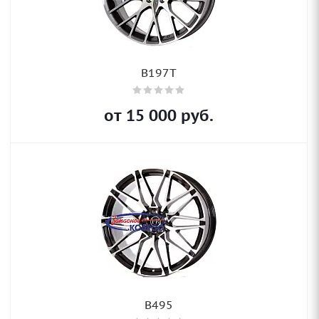
B197T
от
15 000
руб.
B495