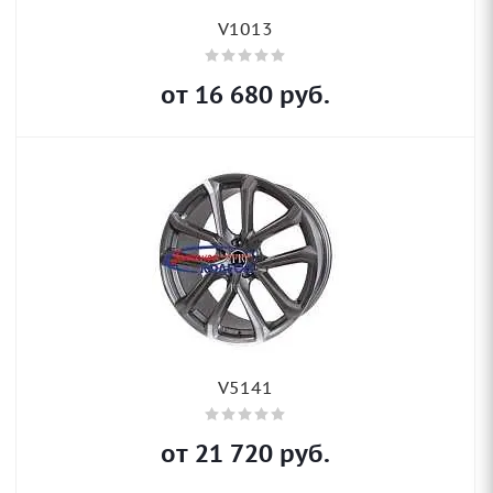
V1013
от
16 680
руб.
V5141
от
21 720
руб.