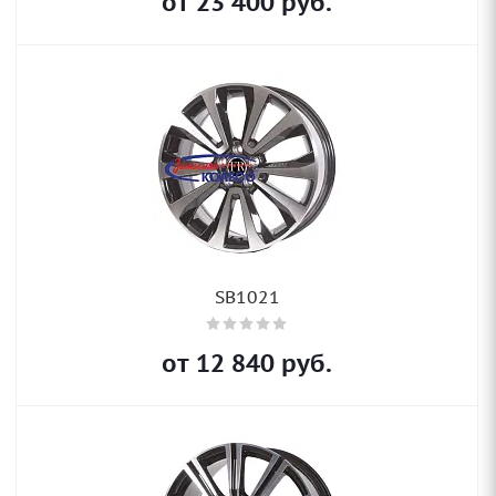
от
23 400
руб.
SB1021
от
12 840
руб.