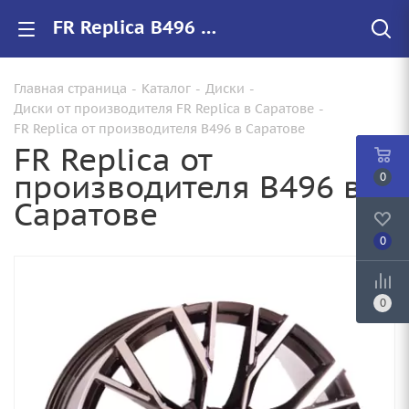
FR Replica B496 купить в Саратове, низкие цены на автомобильные диски
Главная страница
-
Каталог
-
Диски
-
Диски от производителя FR Replica в Саратове
-
FR Replica от производителя B496 в Саратове
FR Replica от
производителя B496 в
0
Саратове
0
0