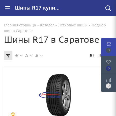
Шины R17 купить в Саратове недорого, цены на резину 17 радиуса
Главная страница
-
Каталог
-
Легковые шины
-
Подбор
шин в Саратове
Шины R17 в Саратове
0
0
0