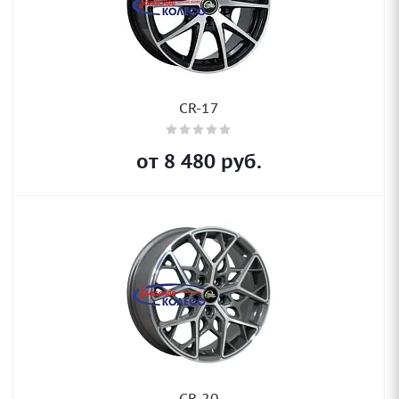
CR-17
от
8 480
руб.
CR-20