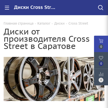
Диски Cross Street купить в Саратове, низкие цены на автомобильные диски
Главная страница
-
Каталог
-
Диски
-
Cross Street
Диски от
производителя Cross
Street в Саратове
0
0
0