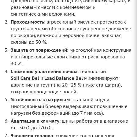
среднего по рынку благодаря усиленному каркасу и
резиновым смесям с кремнезёмом и
синтетическими волокнами.
Проходимость
: агрессивный рисунок протектора с
грунтозацепами обеспечивает уверенное движение
по рыхлой, влажной и неровной почве, включая
склоны до 30 %.
Защита от повреждений
: многослойная конструкция
и антипрокольные слои снижают риск порезов на
30 %.
Снижение уплотнения почвы
: технологии
Soil Care Bel
и
Load Balance Bel
минимизируют
давление на грунт (на 20–25 % ниже стандарта),
сохраняя плодородие полей.
Устойчивость к нагрузкам
: стальной корд и
многослойный брекер выдерживают повышенные
нагрузки без деформаций (до 7 т на ось).
Адаптация к климату
: шины работают в диапазоне
от −50∘C до +70∘C.
Экономия топлива
: снижение сопротивления