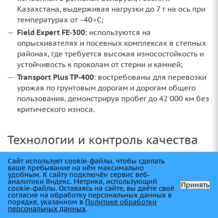
Казахстана, выдерживая нагрузки до 7 т на ось при
температурах от −40∘C;
Field Expert FE‑300
: используются на
опрыскивателях и посевных комплексах в степных
районах, где требуется высокая износостойкость и
устойчивость к проколам от стерни и камней;
Transport Plus TP‑400
: востребованы для перевозки
урожая по грунтовым дорогам и дорогам общего
пользования, демонстрируя пробег до 42 000 км без
критического износа.
Технологии и контроль качества
Сайт использует cookie-файлы, чтобы сделать
Инновации в производстве:
ваше пребывание на нём максимально
удобным. К cайту подключён сервис веб-
аналитики Яндекс. Метрика, использующий
использование кремнезёма (силики) и
Принять
cookie-файлы. Оставаясь на сайте, вы даёте своё
нанокомпозитных добавок для повышения
согласие на обработку персональных данных в
порядке, указанном в
Политике обработки
износостойкости;
персональных данных
.