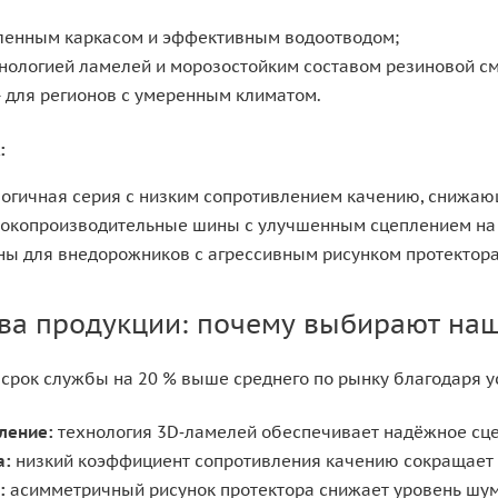
иленным каркасом и эффективным водоотводом;
хнологией ламелей и морозостойким составом резиновой см
 для регионов с умеренным климатом.
:
логичная серия с низким сопротивлением качению, снижаю
ысокопроизводительные шины с улучшенным сцеплением на 
ины для внедорожников с агрессивным рисунком протектора
ва продукции: почему выбирают на
срок службы на 20 % выше среднего по рынку благодаря у
ление:
технология 3D‑ламелей обеспечивает надёжное сцеп
а:
низкий коэффициент сопротивления качению сокращает 
:
асимметричный рисунок протектора снижает уровень шума