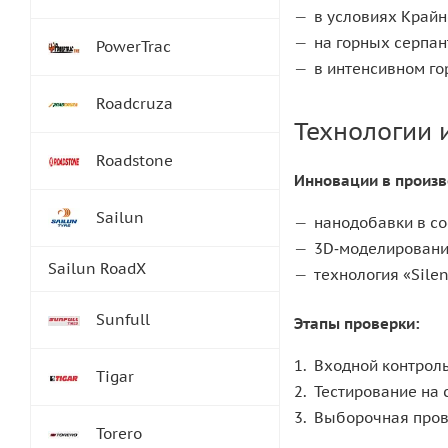
в условиях Крайн
на горных серпан
PowerTrac
в интенсивном го
Roadcruza
Технологии 
Roadstone
Инновации в произв
Sailun
нанодобавки в со
3D‑моделирование
Sailun RoadX
технология «Sile
Sunfull
Этапы проверки:
Входной контрол
Tigar
Тестирование на 
Выборочная прове
Torero