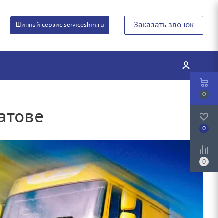
Заказать звонок
Шинный сервис serviceshin.ru
0
атове
0
0