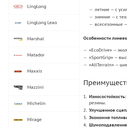
LingLong
летние — с ус
зимние — с те
LingLong Leao
всесезонные —
Особенности линеек
Marshal
«EcoDrive» — эко
Matador
«SportGrip» — в
«AllTerrain» — ш
Maxxis
Преимущест
Mazzini
Износостойкость:
резины.
Michelin
Улучшенное сцеп
Экономия топлив
Mirage
Шумоподавление