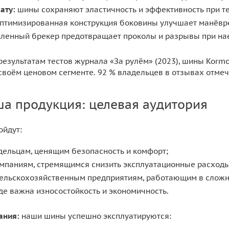
ату:
шины сохраняют эластичность и эффективность при тем
птимизированная конструкция боковины улучшает манёврен
ленный брекер предотвращает проколы и разрывы при нае
результатам тестов журнала «За рулём» (2023), шины Korm
своём ценовом сегменте. 92 % владельцев в отзывах отме
ша продукция: целевая аудитория
ойдут:
дельцам, ценящим безопасность и комфорт;
омпаниям, стремящимся снизить эксплуатационные расходы
сельскохозяйственным предприятиям, работающим в сложн
где важна износостойкость и экономичность.
ания:
наши шины успешно эксплуатируются: