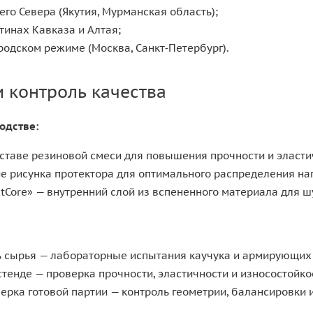
его Севера (Якутия, Мурманская область);
тинах Кавказа и Алтая;
родском режиме (Москва, Санкт‑Петербург).
и контроль качества
одстве:
ставе резиновой смеси для повышения прочности и эласти
 рисунка протектора для оптимального распределения наг
ntCore» — внутренний слой из вспененного материала для 
ь сырья — лабораторные испытания каучука и армирующих
стенде — проверка прочности, эластичности и износостойк
рка готовой партии — контроль геометрии, балансировки 