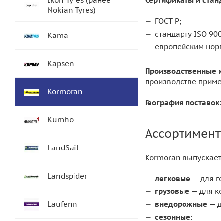
Ikon Tyres (ранее
Сертификаты и стан
Nokian Tyres)
ГОСТ Р;
стандарту ISO 900
Kama
европейским нор
Kapsen
Производственные 
производстве приме
Kormoran
География поставок
Kumho
Ассортимент
LandSail
Kormoran выпускает
Landspider
легковые
— для г
грузовые
— для к
Laufenn
внедорожные
— д
сезонные
: