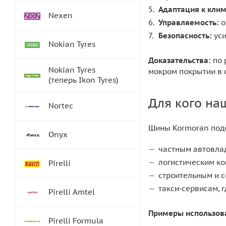
Адаптация к клим
Nexen
Управляемость:
о
Безопасность:
уси
Nokian Tyres
Доказательства:
по 
Nokian Tyres
мокром покрытии в 
(теперь Ikon Tyres)
Для кого на
Nortec
Шины Kormoran под
Onyx
частным автовла
логистическим к
Pirelli
строительным и 
такси‑сервисам, 
Pirelli Amtel
Примеры использов
Pirelli Formula