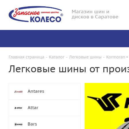
Магазин шин и
дисков в Саратове
Главная страница
-
Каталог
-
Легковые шины
-
Kormoran
Легковые шины от прои
Antares
Attar
Bars