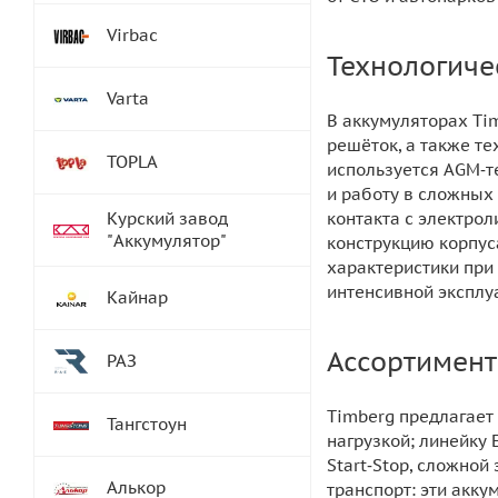
Virbac
Технологиче
Varta
В аккумуляторах Ti
решёток, а также те
TOPLA
используется AGM‑т
и работу в сложных
Курский завод
контакта с электро
"Аккумулятор"
конструкцию корпус
характеристики при
интенсивной эксплу
Кайнар
Ассортимент
РАЗ
Timberg предлагает
Тангстоун
нагрузкой; линейку
Start‑Stop, сложно
Алькор
транспорт: эти акк