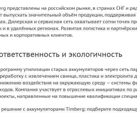
rg представлены на российском рынке, в странах СНГ и ря
 выпускать значительный объём продукции, поддерживая 
х. Дилерская и сервисная сеть охватывает сотни точек пр
ак и в удалённых регионах. Развитая логистика и партнёр
ных и корпоративных клиентов.
ответственность и экологичность
программу утилизации старых аккумуляторов через сеть па
реработку с извлечением свинца, пластика и электролита 
снижению воздействия на окружающую среду — системы фи
ходов. Компания участвует в отраслевых инициативах по 
оекты, направленные на повышение квалификации специа
решение с аккумуляторами Timberg: подберите подходящую