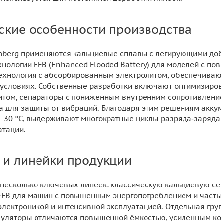
ские особенности производства
mberg применяются кальциевые сплавы с легирующими до
хнологии EFB (Enhanced Flooded Battery) для моделей с п
ехнология с абсорбированным электролитом, обеспечивающ
 условиях. Собственные разработки включают оптимизиро
литом, сепараторы с пониженным внутренним сопротивлени
а для защиты от вибраций. Благодаря этим решениям акк
 −30 °C, выдерживают многократные циклы разряда‑заряда
атации.
 и линейки продукции
 несколько ключевых линеек: классическую кальциевую с
 EFB для машин с повышенным энергопотреблением и част
й электроникой и интенсивной эксплуатацией. Отдельная г
умуляторы отличаются повышенной ёмкостью, усиленным ко