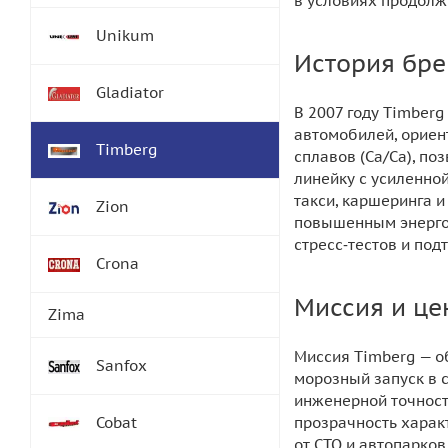
в условиях продолж
Unikum
История бре
Gladiator
В 2007 году Timber
автомобилей, ориен
Timberg
сплавов (Ca/Ca), п
линейку с усиленно
такси, каршеринга 
Zion
повышенным энергоп
стресс‑тестов и по
Crona
Миссия и це
Zima
Миссия Timberg — о
Sanfox
морозный запуск в 
инженерной точност
Cobat
прозрачность харак
от СТО и автопарков