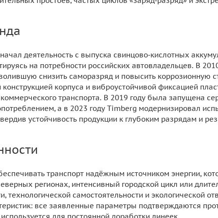
ительных простоев, частых циклов «заряд‑разряд» и экст
нда
g начал деятельность с выпуска свинцово‑кислотных аккум
тируясь на потребности российских автовладельцев. В 20
озволившую снизить саморазряд и повысить коррозионную ст
й конструкцией корпуса и виброустойчивой фиксацией пла
и коммерческого транспорта. В 2019 году была запущена се
отреблением, а в 2023 году Timberg модернизировал исп
дтвердив устойчивость продукции к глубоким разрядам и ре
нности
беспечивать транспорт надёжным источником энергии, кото
северных регионах, интенсивный городской цикл или длите
и, технологической самостоятельности и экологической о
теристик: все заявленные параметры подтверждаются про
 используется для постоянной доработки линеек.