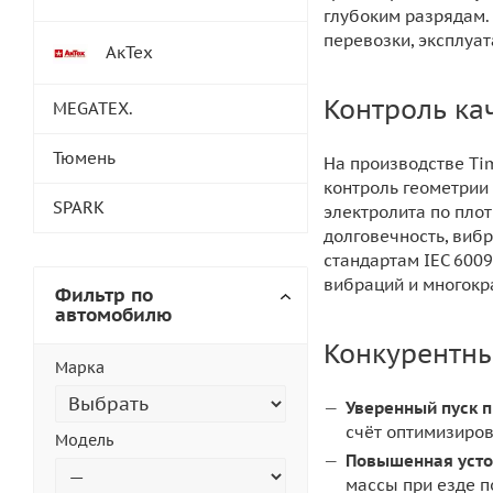
глубоким разрядам.
перевозки, эксплуа
АкТех
Контроль ка
MEGATEX.
Тюмень
На производстве Tim
контроль геометрии 
SPARK
электролита по пло
долговечность, виб
стандартам IEC 6009
вибраций и многокр
Фильтр по
автомобилю
Конкурентн
Марка
Уверенный пуск п
счёт оптимизиров
Модель
Повышенная усто
массы при езде п