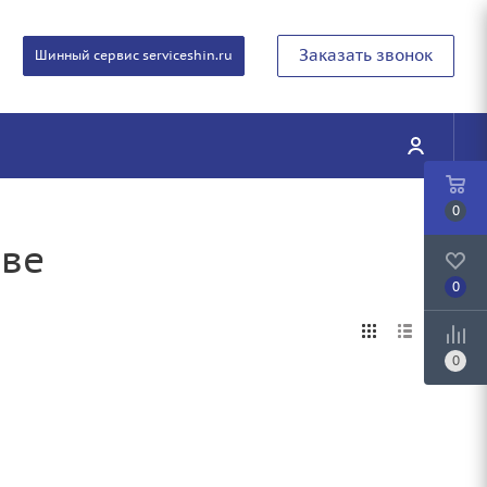
Заказать звонок
Шинный сервис serviceshin.ru
0
ове
0
0