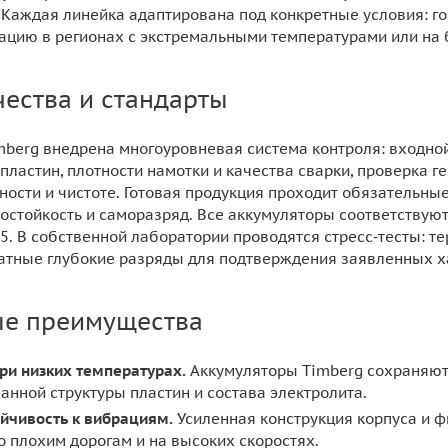
 Каждая линейка адаптирована под конкретные условия: г
тацию в регионах с экстремальными температурами или на
чества и стандарты
berg внедрена многоуровневая система контроля: входной 
пластин, плотности намотки и качества сварки, проверка 
тности и чистоте. Готовая продукция проходит обязательны
ростойкость и саморазряд. Все аккумуляторы соответству
5. В собственной лаборатории проводятся стресс‑тесты: т
атные глубокие разряды для подтверждения заявленных х
ые преимущества
ри низких температурах.
Аккумуляторы Timberg сохраняют 
анной структуры пластин и состава электролита.
йчивость к вибрациям.
Усиленная конструкция корпуса и 
о плохим дорогам и на высоких скоростях.