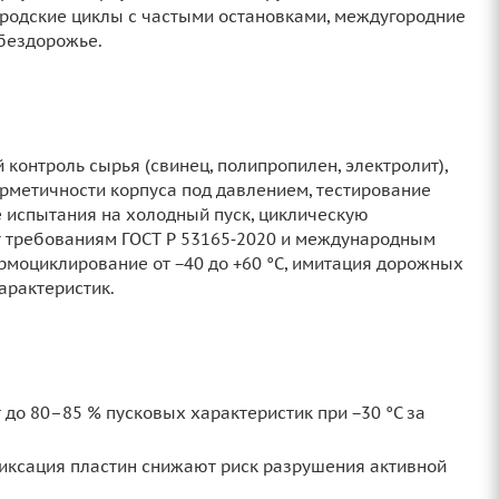
ородские циклы с частыми остановками, междугородние
 бездорожье.
контроль сырья (свинец, полипропилен, электролит),
герметичности корпуса под давлением, тестирование
е испытания на холодный пуск, циклическую
ют требованиям ГОСТ Р 53165‑2020 и международным
ермоциклирование от −40 до +60 °C, имитация дорожных
арактеристик.
до 80–85 % пусковых характеристик при −30 °C за
фиксация пластин снижают риск разрушения активной