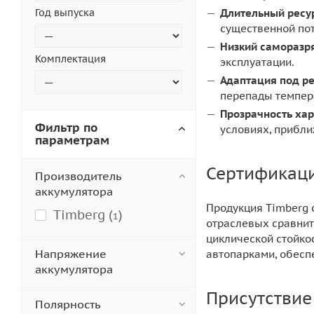
Год выпуска
Длительный ресур
существенной пот
Низкий саморазр
Комплектация
эксплуатации.
Адаптация под р
перепады темпера
Прозрачность хар
Фильтр по
условиях, прибли
параметрам
Сертификаци
Производитель
аккумулятора
Продукция Timberg 
Timberg (
)
1
отраслевых сравнит
циклической стойко
Напряжение
автопарками, обеспе
аккумулятора
Присутствие
Полярность