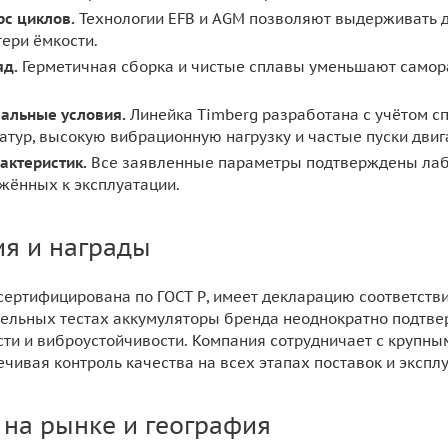
с циклов.
Технологии EFB и AGM позволяют выдерживать д
ери ёмкости.
яд.
Герметичная сборка и чистые сплавы уменьшают самора
еальные условия.
Линейка Timberg разработана с учётом сп
тур, высокую вибрационную нагрузку и частые пуски двиг
актеристик.
Все заявленные параметры подтверждены лаб
жённых к эксплуатации.
я и награды
сертифицирована по ГОСТ Р, имеет декларацию соответстви
ельных тестах аккумуляторы бренда неоднократно подтвер
сти и виброустойчивости. Компания сотрудничает с крупн
чивая контроль качества на всех этапах поставок и экспл
 на рынке и география