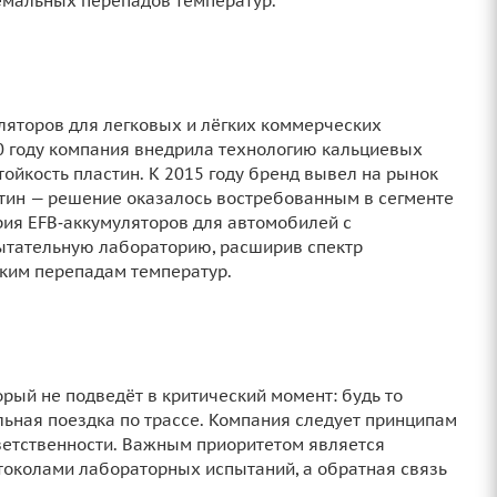
ремальных перепадов температур.
уляторов для легковых и лёгких коммерческих
10 году компания внедрила технологию кальциевых
ойкость пластин. К 2015 году бренд вывел на рынок
стин — решение оказалось востребованным в сегменте
рия EFB‑аккумуляторов для автомобилей с
ытательную лабораторию, расширив спектр
зким перепадам температур.
рый не подведёт в критический момент: будь то
льная поездка по трассе. Компания следует принципам
тветственности. Важным приоритетом является
токолами лабораторных испытаний, а обратная связь