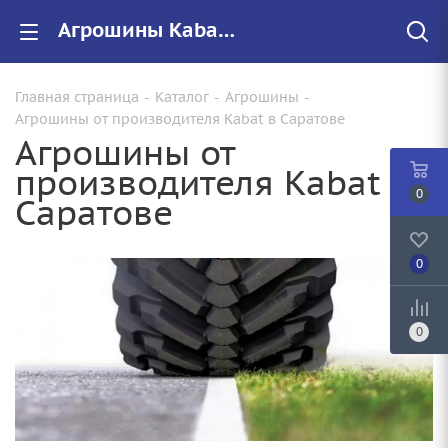
Агрошины Kabat купить в Саратове, низкие цены
Главная страница
-
Каталог
-
Агрошины
-
Агрошины от производителя Kabat в Саратове
Агрошины от
производителя Kabat в
0
Саратове
0
0