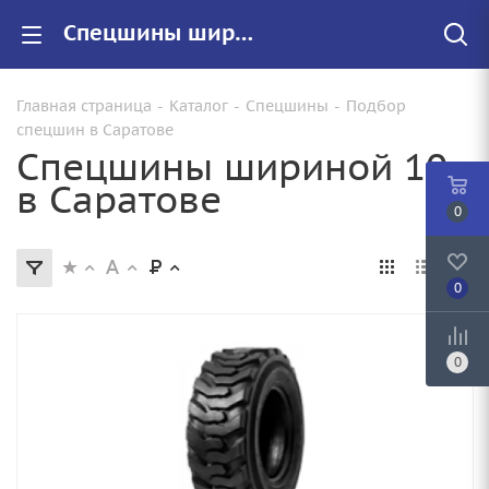
Спецшины шириной 10 купить в Саратове недорого, цены на резину 10 ширины
Главная страница
-
Каталог
-
Спецшины
-
Подбор
спецшин в Саратове
Спецшины шириной 10
в Саратове
0
0
0