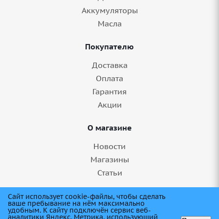
Аккумуляторы
Масла
Покупателю
Доставка
Оплата
Гарантия
Акции
О магазине
Новости
Магазины
Статьи
8 (845) 275-99-11
Сайт использует cookie-файлы, чтобы сделать
ваше пребывание на нём максимально
удобным. К cайту подключён сервис веб-
аналитики Яндекс. Метрика, использующий