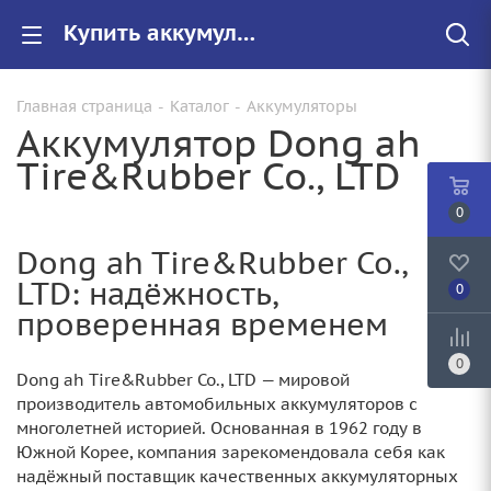
Купить аккумулятор Dong ah Tire&Rubber Co., LTD для авто,цены на АКБ в Саратове
Главная страница
-
Каталог
-
Аккумуляторы
Аккумулятор Dong ah
Tire&Rubber Co., LTD
0
Dong ah Tire&Rubber Co.,
LTD: надёжность,
0
проверенная временем
0
Dong ah Tire&Rubber Co., LTD — мировой
производитель автомобильных аккумуляторов с
многолетней историей. Основанная в 1962 году в
Южной Корее, компания зарекомендовала себя как
надёжный поставщик качественных аккумуляторных