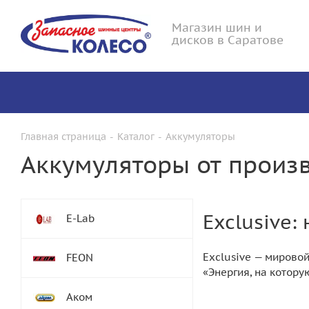
Магазин шин и
дисков в Саратове
Главная страница
-
Каталог
-
Аккумуляторы
Аккумуляторы от произв
Exclusive
E-Lab
Exclusive — мирово
FEON
«Энергия, на котор
Аком