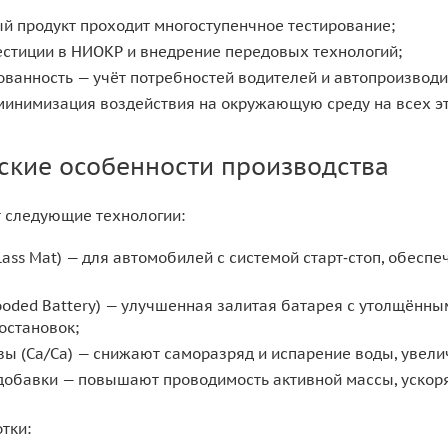
й продукт проходит многоступенчное тестирование;
стиции в НИОКР и внедрение передовых технологий;
ванность — учёт потребностей водителей и автопроизводи
минимизация воздействия на окружающую среду на всех э
ские особенности производства
т следующие технологии:
lass Mat) — для автомобилей с системой старт‑стоп, обеспе
ooded Battery) — улучшенная залитая батарея с утолщённ
остановок;
ы (Ca/Ca) — снижают саморазряд и испарение воды, увел
добавки — повышают проводимость активной массы, ускоря
тки: