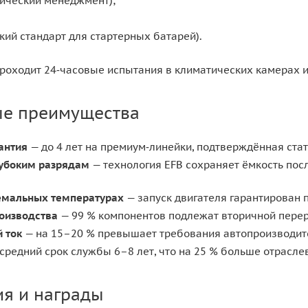
гический менеджмент);
кий стандарт для стартерных батарей).
проходит 24‑часовые испытания в климатических камерах и
ые преимущества
антия
— до 4 лет на премиум‑линейки, подтверждённая стат
лубоким разрядам
— технология EFB сохраняет ёмкость посл
ремальных температурах
— запуск двигателя гарантирован п
роизводства
— 99 % компонентов подлежат вторичной перера
 ток
— на 15–20 % превышает требования автопроизводите
средний срок службы 6–8 лет, что на 25 % больше отраслев
я и награды