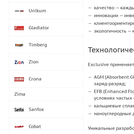
качество — кажды
Unikum
инновации — инве
клиентоориентиро
Gladiator
экологичность — 
Timberg
Технологиче
Zion
Exclusive применяе
AGM (Absorbent G
Crona
заряд‑разряд;
EFB (Enhanced Fl
Zima
условиях частых 
кальциевые сплав
Sanfox
наноуглеродные 
Cobat
Уникальные разрабо