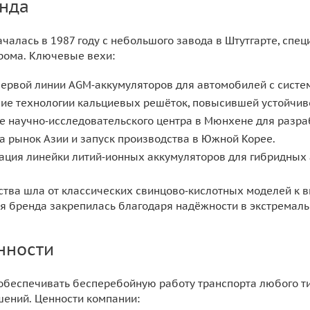
нда
ачалась в 1987 году с небольшого завода в Штутгарте, сп
рома. Ключевые вехи:
 первой линии AGM‑аккумуляторов для автомобилей с систем
ние технологии кальциевых решёток, повысившей устойчив
ие научно‑исследовательского центра в Мюнхене для разр
на рынок Азии и запуск производства в Южной Корее.
тация линейки литий‑ионных аккумуляторов для гибридных 
тва шла от классических свинцово‑кислотных моделей к 
я бренда закрепилась благодаря надёжности в экстремаль
нности
 обеспечивать бесперебойную работу транспорта любого т
ений. Ценности компании: