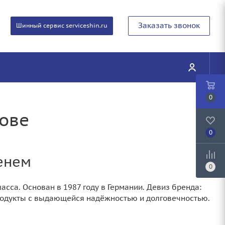
Заказать звонок
Шинный сервис serviceshin.ru
0
тове
0
менем
0
сса. Основан в 1987 году в Германии. Девиз бренда:
родукты с выдающейся надёжностью и долговечностью.