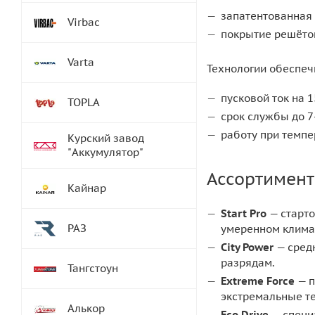
запатентованная
Virbac
покрытие решёто
Varta
Технологии обеспеч
пусковой ток на 
TOPLA
срок службы до 7
работу при темпе
Курский завод
"Аккумулятор"
Ассортимент
Кайнар
Start Pro
— старто
РАЗ
умеренном клима
City Power
— средн
разрядам.
Тангстоун
Extreme Force
— п
экстремальные т
Алькор
Eco Drive
— специ