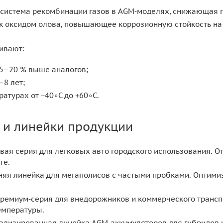
 система рекомбинации газов в AGM‑моделях, снижающая п
к оксидом олова, повышающее коррозионную стойкость на 
ивают:
15–20 % выше аналогов;
–8 лет;
ратурах от −40∘C до +60∘C.
 и линейки продукции
вая серия для легковых авто городского использования. О
те.
яя линейка для мегаполисов с частыми пробками. Оптимиз
ремиум‑серия для внедорожников и коммерческого трансп
емпературы.
ализированная линейка AGM‑аккумуляторов для гибридов и