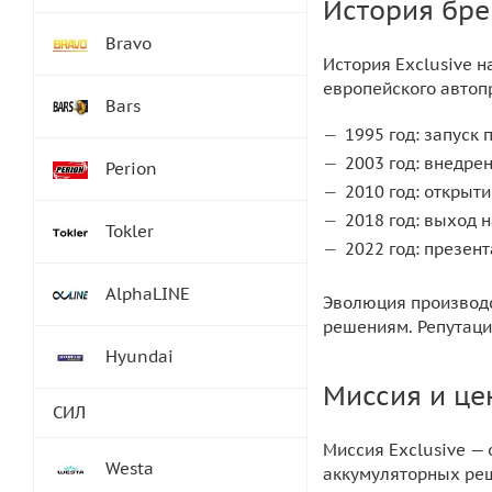
История бре
Bravo
История Exclusive н
европейского автоп
Bars
1995 год: запуск
2003 год: внедре
Perion
2010 год: открыт
2018 год: выход 
Tokler
2022 год: презен
AlphaLINE
Эволюция производс
решениям. Репутаци
Hyundai
Миссия и це
СИЛ
Миссия Exclusive —
Westa
аккумуляторных реш