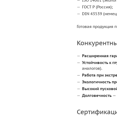
ISO 14001 (эколо
ГОСТ Р (Россия);
DIN 43539 (немец
Готовая продукция 
Конкурентн
Расширенная гар
Устойчивость к г
аналогов).
Работа при экст
Экологичность п
Высокий пусковой
Долговечность
— 
Сертификаци