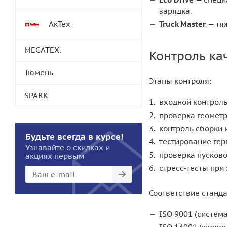
зарядка.
АкТех
Truck Master
— тяж
MEGATEX.
Контроль ка
Тюмень
Этапы контроля:
SPARK
входной контроль
проверка геометр
контроль сборки 
Будьте всегда в курсе!
тестирование гер
Узнавайте о скидках и
проверка пусково
акциях первым
стресс‑тесты при
Соответствие станд
ISO 9001 (систем