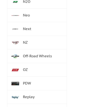
N2O
Neo
Next
NZ
Off-Road Wheels
OZ
PDW
Replay