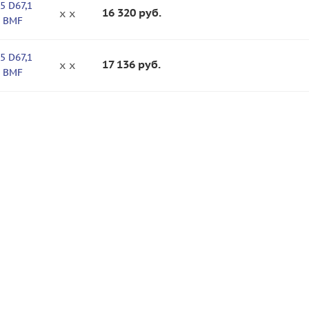
,5 D67,1
16 320
руб.
x x
5 BMF
,5 D67,1
17 136
руб.
x x
5 BMF