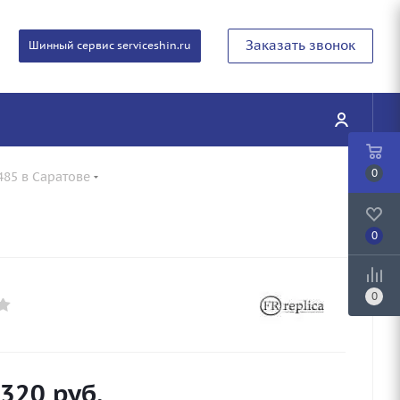
Заказать звонок
Шинный сервис serviceshin.ru
0
485 в Саратове
0
0
 320
руб.