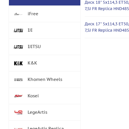
Диск 18'' 5x114,3 ET50
7,5J FR Replica HND48
iFree
Диск 17'' 5x114,3 ET50
IJI
7,5J FR Replica HND48
IJITSU
K&K
Khomen Wheels
Kosei
LegeArtis
LegeArtis Replica