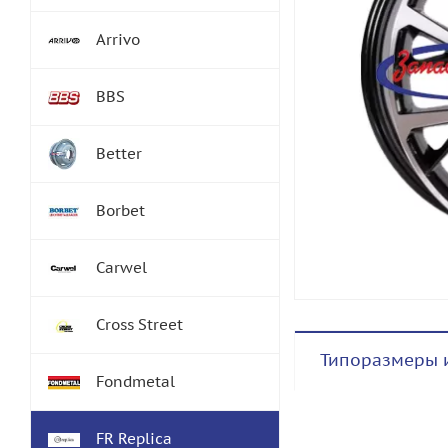
Arrivo
BBS
Better
Borbet
Carwel
Cross Street
Типоразмеры 
Fondmetal
FR Replica