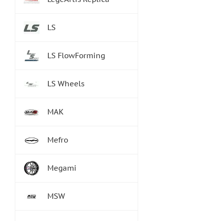
LS
LS FlowForming
LS Wheels
MAK
Mefro
Megami
MSW