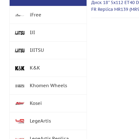
Диск 18'' 5x112 ET40 D
FR Replica MR139 (MR
iFree
IJI
IJITSU
K&K
Khomen Wheels
Kosei
LegeArtis
LegeArtis Replica