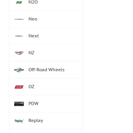
N2O
Neo
Next
NZ
Off-Road Wheels
OZ
PDW
Replay