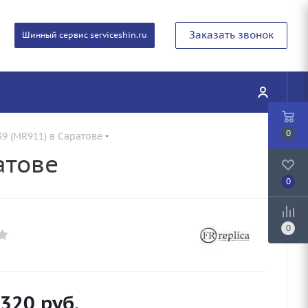
Заказать звонок
Шинный сервис serviceshin.ru
0
9 (MR911) в Саратове
атове
0
0
 320
руб.