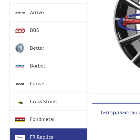
Arrivo
BBS
Better
Borbet
Carwel
Cross Street
Типоразмеры 
Fondmetal
FR Replica