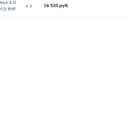
66,6 8,5J
16 320
руб.
x x
911) BMF