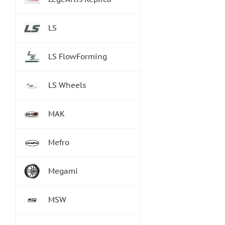
LS
LS FlowForming
LS Wheels
MAK
Mefro
Megami
MSW