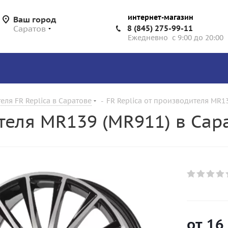
интернет-магазин
Ваш город
Саратов
8 (845) 275-99-11
Ежедневно с 9:00 до 20:00
еля FR Replica в Саратове
-
FR Replica от производителя MR13
ителя MR139 (MR911) в Сар
от
16