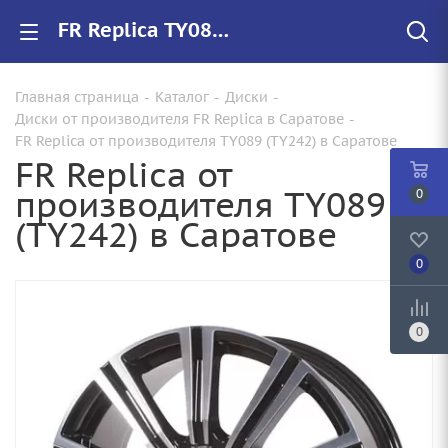
FR Replica TY089 (TY242) купить в Саратове, низкие цены на автомобильные диски
Главная страница
-
Каталог
-
Диски
-
Диски от производителя FR Replica в Саратове
-
FR Replica от производителя TY089 (TY242) в Саратове
FR Replica от
производителя TY089
0
(TY242) в Саратове
0
0