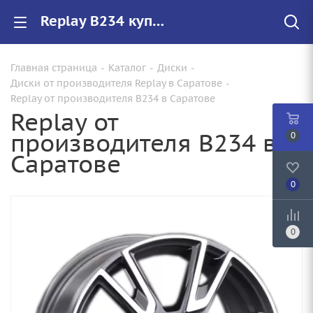
Replay B234 купить в Саратове, низкие цены на автомобильные диски
Главная страница
-
Каталог
-
Диски
-
Диски от производителя Replay в Саратове
-
Replay от производителя B234 в Саратове
Replay от
производителя B234 в
0
Саратове
0
0