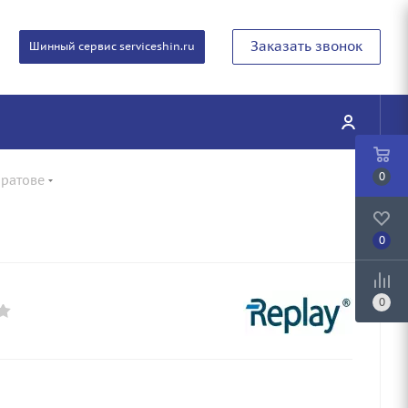
Заказать звонок
Шинный сервис serviceshin.ru
0
аратове
0
0