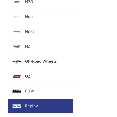
N2O
Neo
Next
NZ
Off-Road Wheels
OZ
PDW
Replay