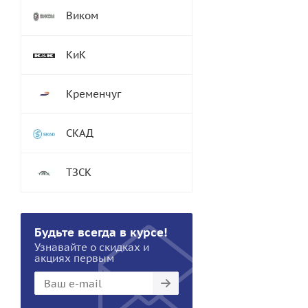
Виком
КиК
Кременчуг
СКАД
ТЗСК
Будьте всегда в курсе!
Узнавайте о скидках и
акциях первым