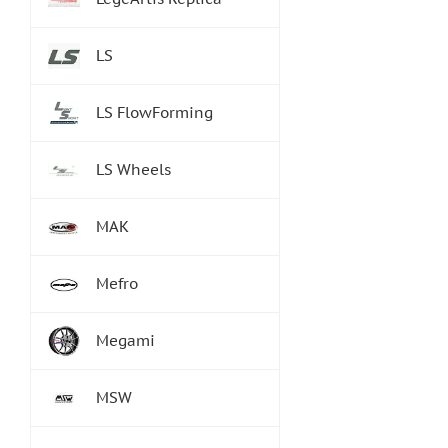
LS
LS FlowForming
LS Wheels
MAK
Mefro
Megami
MSW