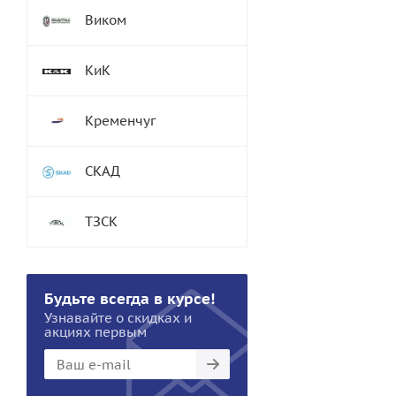
Виком
КиК
Кременчуг
СКАД
ТЗСК
Будьте всегда в курсе!
Узнавайте о скидках и
акциях первым