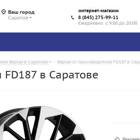
интернет-магазин
Ваш город
Саратов
8 (845) 275-99-11
Ежедневно с 9:00 до 20:00
еля Replay в Саратове
-
Replay от производителя FD187 в Сар
я FD187 в Саратове
Реком