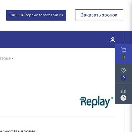
Заказать звонок
Шинный сервис serviceshin.ru
0
атове
0
0
ендуют
0 человек