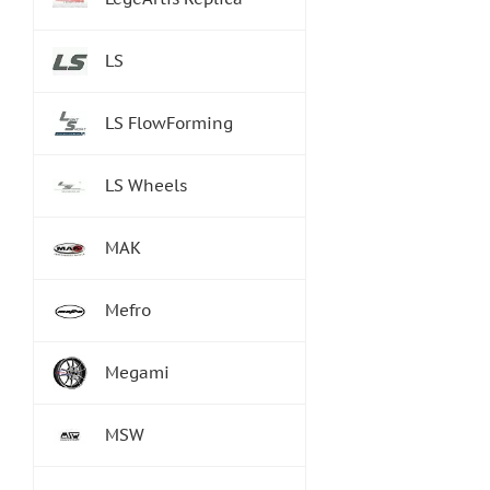
LS
LS FlowForming
LS Wheels
MAK
Mefro
Megami
MSW