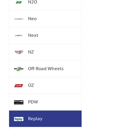
N2O
Neo
Next
NZ
Off-Road Wheels
OZ
PDW
Replay