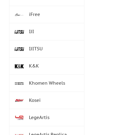
iFree
IJI
IJITSU
K&K
Khomen Wheels
Kosei
LegeArtis
LegeArtis Replica