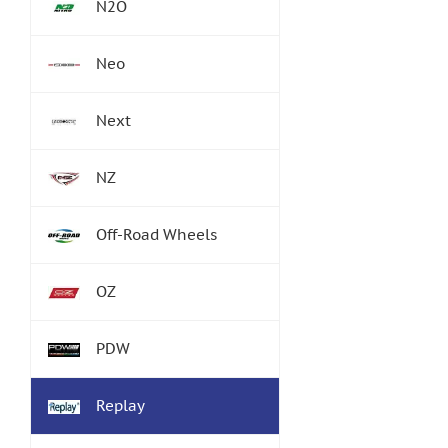
N2O
Neo
Next
NZ
Off-Road Wheels
OZ
PDW
Replay