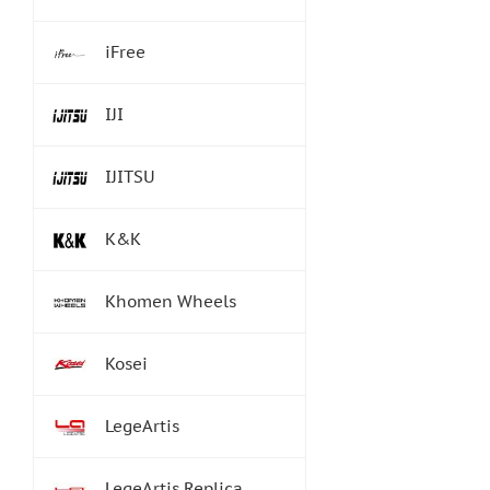
iFree
IJI
IJITSU
K&K
Khomen Wheels
Kosei
LegeArtis
LegeArtis Replica