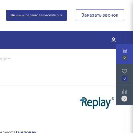
Заказать звонок
Шинный сервис serviceshin.ru
0
тове
0
0
ендуют
0 человек