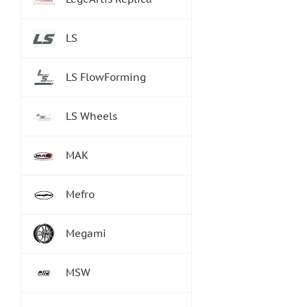
LS
LS FlowForming
LS Wheels
MAK
Mefro
Megami
MSW