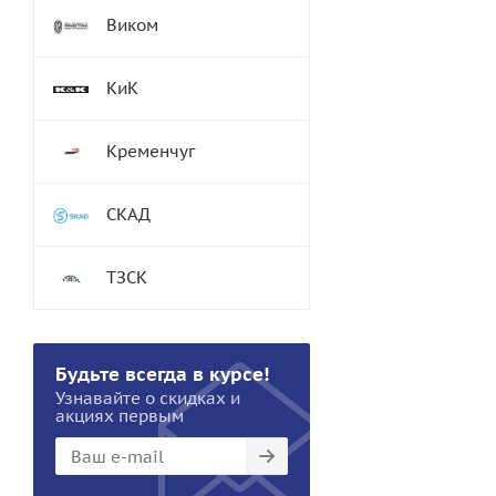
Виком
КиК
Кременчуг
СКАД
ТЗСК
Будьте всегда в курсе!
Узнавайте о скидках и
акциях первым