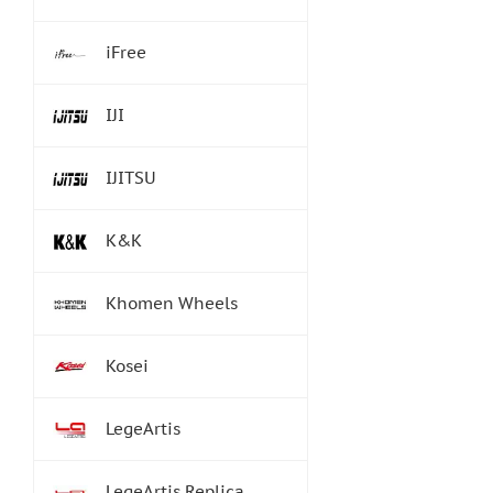
iFree
IJI
IJITSU
K&K
Khomen Wheels
Kosei
LegeArtis
LegeArtis Replica