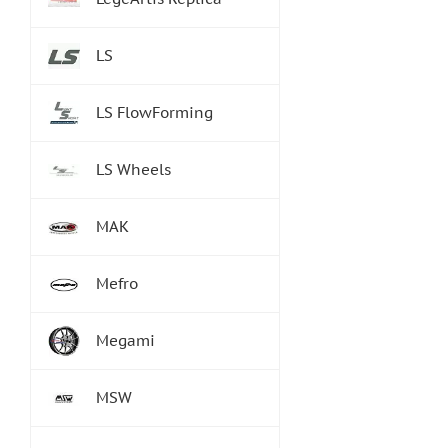
LS
LS FlowForming
LS Wheels
MAK
Mefro
Megami
MSW