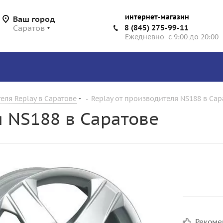
интернет-магазин
Ваш город
Саратов
8 (845) 275-99-11
Ежедневно с 9:00 до 20:00
еля Replay в Саратове
-
Replay от производителя NS188 в Сар
я NS188 в Саратове
Реком