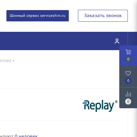
Заказать звонок
Шинный сервис serviceshin.ru
0
атове
0
0
ендуют
0 человек