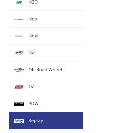
N2O
Neo
Next
NZ
Off-Road Wheels
OZ
PDW
Replay