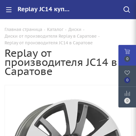
Replay JC14 купить в Саратове, низкие цены на автомобильные диски
Главная страница
-
Каталог
-
Диски
-
Диски от производителя Replay в Саратове
-
Replay от производителя JC14 в Саратове
Replay от
производителя JC14 в
0
Саратове
0
0