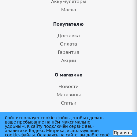
Аккумуляторы
Масла
Покупателю
Доставка
Оплата
Гарантия
Акции
О магазине
Новости
Магазины
Статьи
8 (845) 275-99-11
Сайт использует cookie-файлы, чтобы сделать
ваше пребывание на нём максимально
удобным. К cайту подключён сервис веб-
аналитики Яндекс. Метрика, использующий
Принять
cookie-файлы. Оставаясь на сайте, вы даёте своё