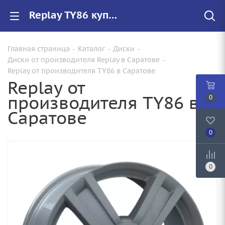
Replay TY86 купить в Саратове, низкие цены на автомобильные диски
Главная страница
-
Каталог
-
Диски
-
Диски от производителя Replay в Саратове
-
Replay от производителя TY86 в Саратове
Replay от
производителя TY86 в
0
Саратове
0
0