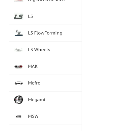
LS
LS FlowForming
LS Wheels
MAK
Mefro
Megami
MSW