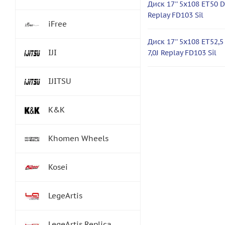
Диск 17'' 5x108 ET50 D6
Replay FD103 Sil
iFree
Диск 17'' 5x108 ET52,5
IJI
7,0J Replay FD103 Sil
IJITSU
K&K
Khomen Wheels
Kosei
LegeArtis
LegeArtis Replica