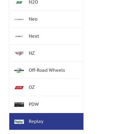
N2O
Neo
Next
NZ
Off-Road Wheels
OZ
PDW
Replay