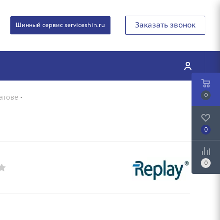
Заказать звонок
Шинный сервис serviceshin.ru
0
атове
0
0