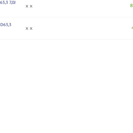
3,3 7,0J
8
x x
 D63,3
x x