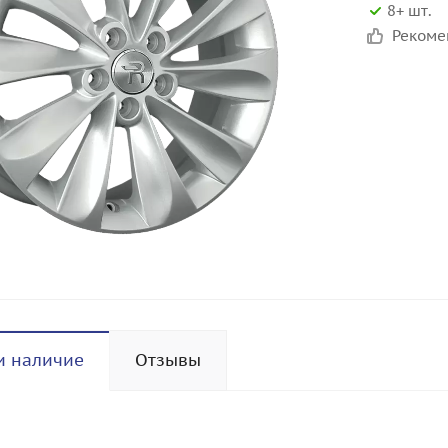
8+ шт.
Реком
и наличие
Отзывы