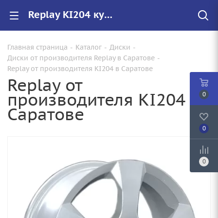
Replay KI204 купить в Саратове, низкие цены на автомобильные диски
Главная страница
-
Каталог
-
Диски
-
Диски от производителя Replay в Саратове
-
Replay от производителя KI204 в Саратове
Replay от
производителя KI204 в
0
Саратове
0
0