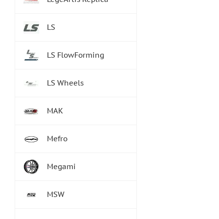
LS
LS FlowForming
LS Wheels
MAK
Mefro
Megami
MSW