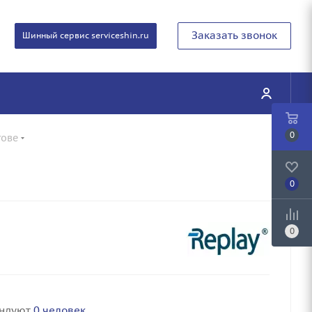
Заказать звонок
Шинный сервис serviceshin.ru
0
тове
0
0
ендуют
0 человек