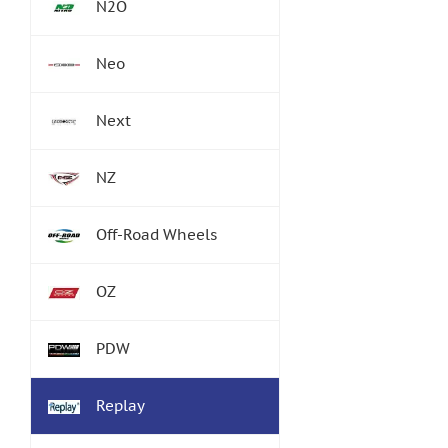
N2O
Neo
Next
NZ
Off-Road Wheels
OZ
PDW
Replay