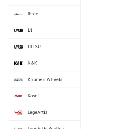
iFree
IJI
IJITSU
K&K
Khomen Wheels
Kosei
LegeArtis
LegeArtis Replica