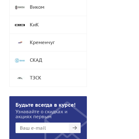
Виком
КиК
Кременчуг
СКАД
ТЗСК
Будьте всегда в курсе!
Узнавайте о скидках и
акциях первым