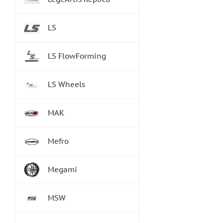
LS
LS FlowForming
LS Wheels
MAK
Mefro
Megami
MSW