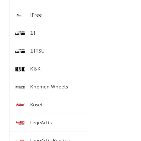
iFree
IJI
IJITSU
K&K
Khomen Wheels
Kosei
LegeArtis
LegeArtis Replica