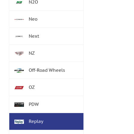
N2O
Neo
Next
NZ
Off-Road Wheels
OZ
PDW
Replay