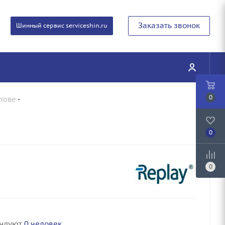
Заказать звонок
Шинный сервис serviceshin.ru
0
атове
0
0
ендуют
0 человек