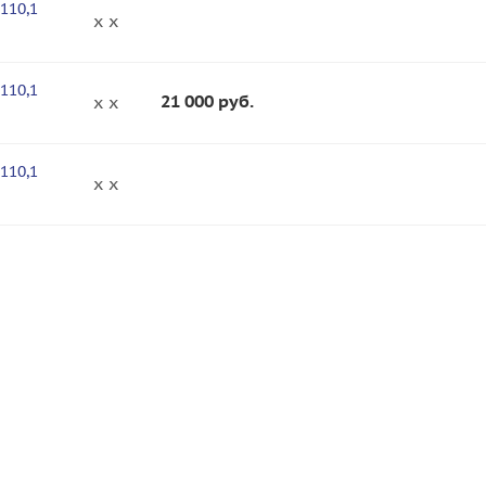
110,1
x x
110,1
21 000
руб.
x x
110,1
x x