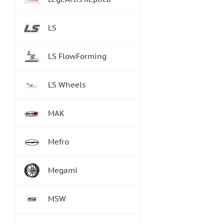
LS
LS FlowForming
LS Wheels
MAK
Mefro
Megami
MSW