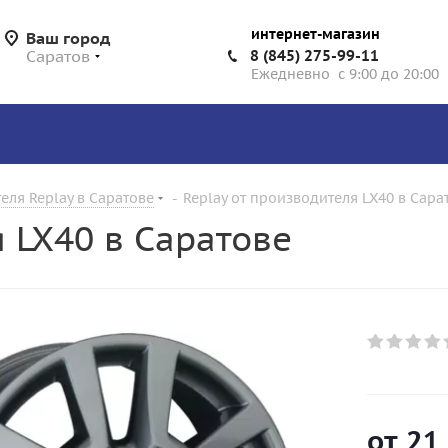
интернет-магазин
Ваш город
Саратов
8 (845) 275-99-11
Ежедневно с 9:00 до 20:00
еля Replay в Саратове
-
Replay от производителя LX40 в Сара
я LX40 в Саратове
от
21