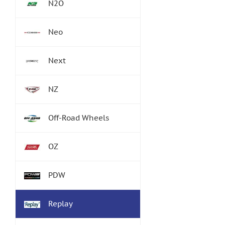
N2O
Neo
Next
NZ
Off-Road Wheels
OZ
PDW
Replay