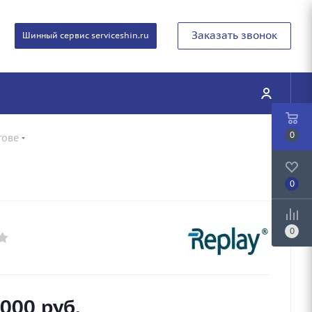
Заказать звонок
Шинный сервис serviceshin.ru
0
тове
0
0
 000
руб.