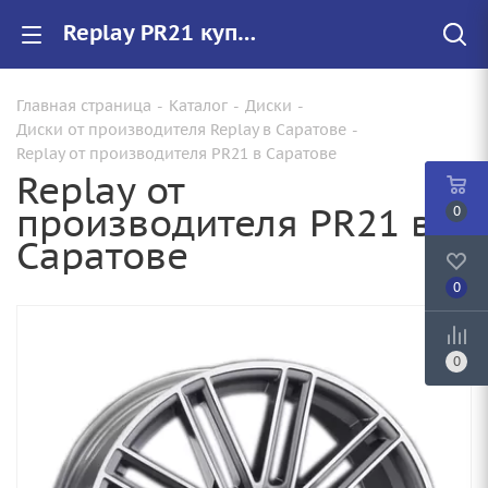
Replay PR21 купить в Саратове, низкие цены на автомобильные диски
Главная страница
-
Каталог
-
Диски
-
Диски от производителя Replay в Саратове
-
Replay от производителя PR21 в Саратове
Replay от
производителя PR21 в
0
Саратове
0
0