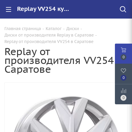
Replay VV254 купить в Саратове, низкие цены на автомобильные диски
Главная страница
-
Каталог
-
Диски
-
Диски от производителя Replay в Саратове
-
Replay от производителя VV254 в Саратове
Replay от
производителя VV254 в
0
Саратове
0
0