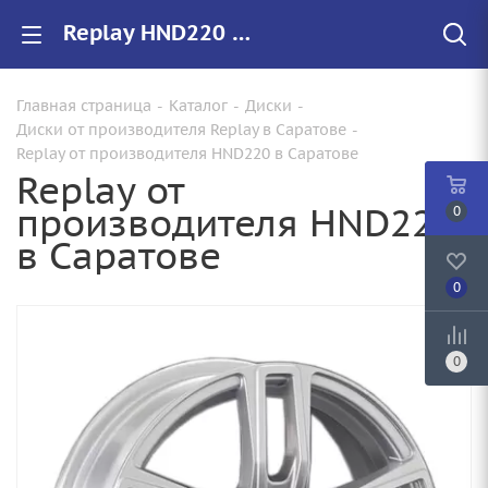
Replay HND220 купить в Саратове, низкие цены на автомобильные диски
Главная страница
-
Каталог
-
Диски
-
Диски от производителя Replay в Саратове
-
Replay от производителя HND220 в Саратове
Replay от
производителя HND220
0
в Саратове
0
0