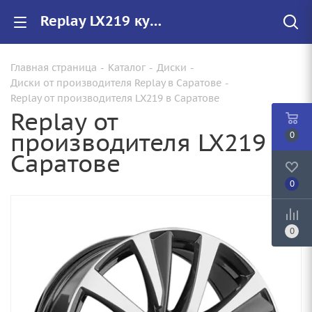
Replay LX219 купить в Саратове, низкие цены на автомобильные диски
Главная страница
-
Каталог
-
Диски
-
Диски от производителя Replay в Саратове
-
Replay от производителя LX219 в Саратове
Replay от
производителя LX219 в
0
Саратове
0
0