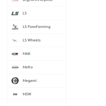
LS
LS FlowForming
LS Wheels
MAK
Mefro
Megami
MSW