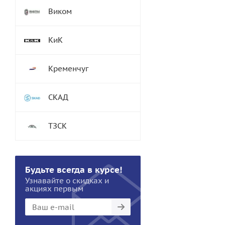
Виком
КиК
Кременчуг
СКАД
ТЗСК
Будьте всегда в курсе!
Узнавайте о скидках и
акциях первым