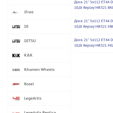
Диск 21'' 5x112 ET44 D
10,0J Replay MR321 BK
iFree
Диск 21'' 5x112 ET44 D
IJI
10,0J Replay MR321 M
Диск 21'' 5x112 ET44 D
IJITSU
10,0J Replay MR321 M
K&K
Khomen Wheels
Kosei
LegeArtis
LegeArtis Replica