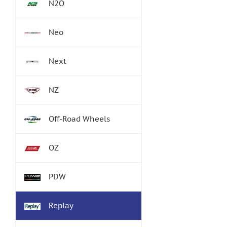
N2O
Neo
Next
NZ
Off-Road Wheels
OZ
PDW
Replay