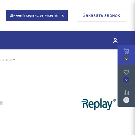
Заказать звонок
Шинный сервис serviceshin.ru
0
ратове
0
0