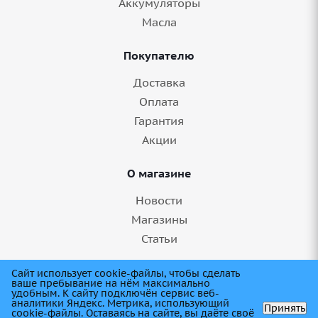
Аккумуляторы
Масла
Покупателю
Доставка
Оплата
Гарантия
Акции
О магазине
Новости
Магазины
Статьи
8 (845) 275-99-11
Сайт использует cookie-файлы, чтобы сделать
ваше пребывание на нём максимально
удобным. К cайту подключён сервис веб-
аналитики Яндекс. Метрика, использующий
Принять
cookie-файлы. Оставаясь на сайте, вы даёте своё