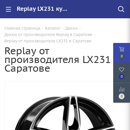
Replay LX231 купить в Саратове, низкие цены на автомобильные диски
Главная страница
-
Каталог
-
Диски
-
Диски от производителя Replay в Саратове
-
Replay от производителя LX231 в Саратове
Replay от
производителя LX231 в
0
Саратове
0
0