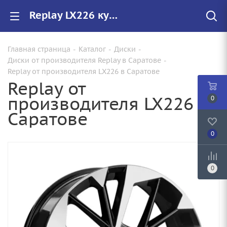
Replay LX226 купить в Саратове, низкие цены на автомобильные диски
Главная страница
-
Каталог
-
Диски
-
Диски от производителя Replay в Саратове
-
Replay от производителя LX226 в Саратове
Replay от
производителя LX226 в
0
Саратове
0
0