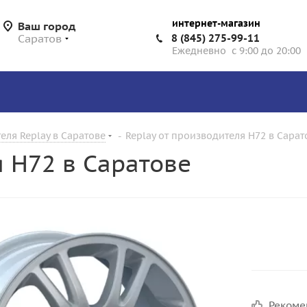
интернет-магазин
Ваш город
Саратов
8 (845) 275-99-11
Ежедневно с 9:00 до 20:00
еля Replay в Саратове
-
Replay от производителя H72 в Сарат
я H72 в Саратове
Реком