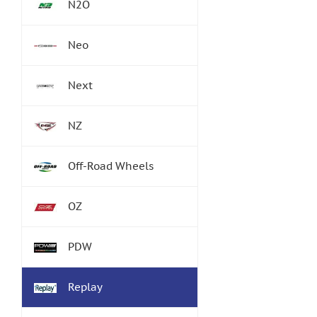
N2O
Neo
Next
NZ
Off-Road Wheels
OZ
PDW
Replay