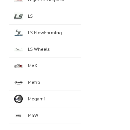
LS
LS FlowForming
LS Wheels
MAK
Mefro
Megami
MSW