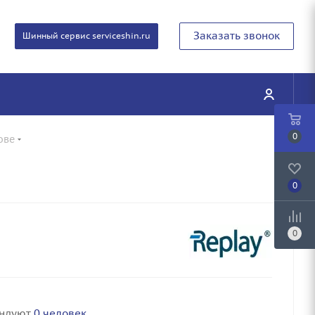
Заказать звонок
Шинный сервис serviceshin.ru
0
ове
0
0
ендуют
0 человек