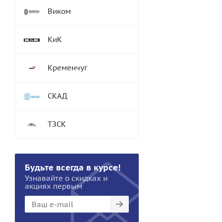
Виком
КиК
Кременчуг
СКАД
ТЗСК
Будьте всегда в курсе!
Узнавайте о скидках и
акциях первым