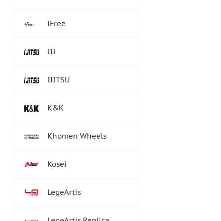
iFree
IJI
IJITSU
K&K
Khomen Wheels
Kosei
LegeArtis
LegeArtis Replica