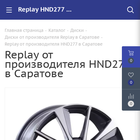
Replay HND277 купить в Саратове, низкие цены на автомобильные диски
Главная страница
-
Каталог
-
Диски
-
Диски от производителя Replay в Саратове
-
Replay от производителя HND277 в Саратове
Replay от
производителя HND277
0
в Саратове
0
0