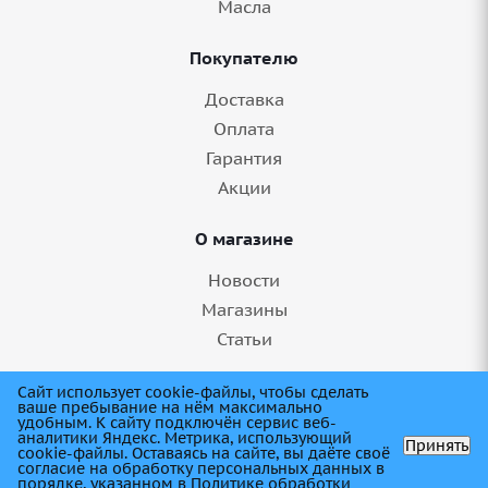
Масла
Покупателю
Доставка
Оплата
Гарантия
Акции
О магазине
Новости
Магазины
Статьи
8 (845) 275-99-11
Сайт использует cookie-файлы, чтобы сделать
ваше пребывание на нём максимально
удобным. К cайту подключён сервис веб-
аналитики Яндекс. Метрика, использующий
Принять
cookie-файлы. Оставаясь на сайте, вы даёте своё
согласие на обработку персональных данных в
порядке, указанном в
Политике обработки