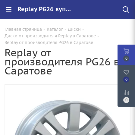
Replay PG26 купить в Саратове, низкие цены на автомобильные диски
Главная страница
-
Каталог
-
Диски
-
Диски от производителя Replay в Саратове
-
Replay от производителя PG26 в Саратове
Replay от
производителя PG26 в
0
Саратове
0
0