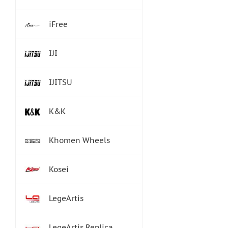
iFree
IJI
IJITSU
K&K
Khomen Wheels
Kosei
LegeArtis
LegeArtis Replica