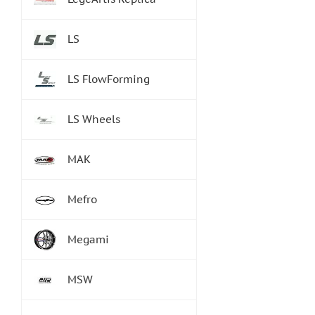
LS
LS FlowForming
LS Wheels
MAK
Mefro
Megami
MSW