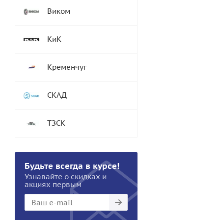
Виком
КиК
Кременчуг
СКАД
ТЗСК
Будьте всегда в курсе!
Узнавайте о скидках и
акциях первым