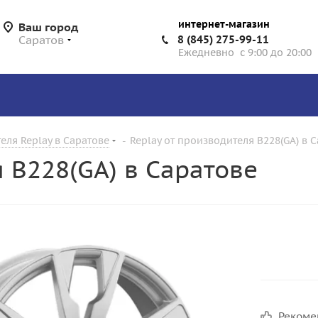
интернет-магазин
Ваш город
Саратов
8 (845) 275-99-11
Ежедневно с 9:00 до 20:00
еля Replay в Саратове
-
Replay от производителя B228(GA) в 
 B228(GA) в Саратове
Реком