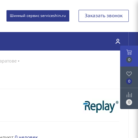
Заказать звонок
Шинный сервис serviceshin.ru
0
Саратове
0
0
ендуют
0 человек