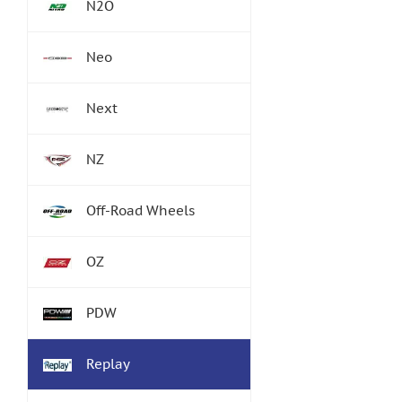
N2O
Neo
Next
NZ
Off-Road Wheels
OZ
PDW
Replay