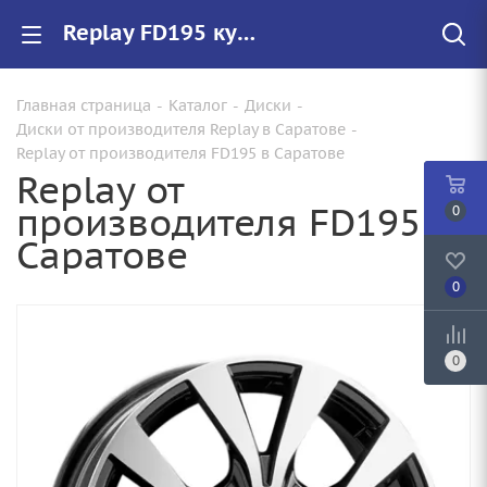
Replay FD195 купить в Саратове, низкие цены на автомобильные диски
Главная страница
-
Каталог
-
Диски
-
Диски от производителя Replay в Саратове
-
Replay от производителя FD195 в Саратове
Replay от
производителя FD195 в
0
Саратове
0
0