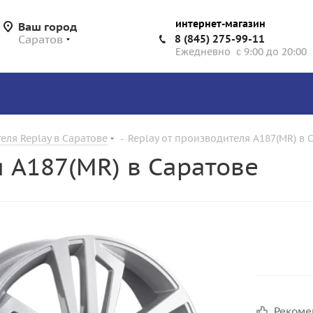
интернет-магазин
Ваш город
Саратов
8 (845) 275-99-11
Ежедневно с 9:00 до 20:00
еля Replay в Саратове
-
Replay от производителя A187(MR) в 
я A187(MR) в Саратове
Реком