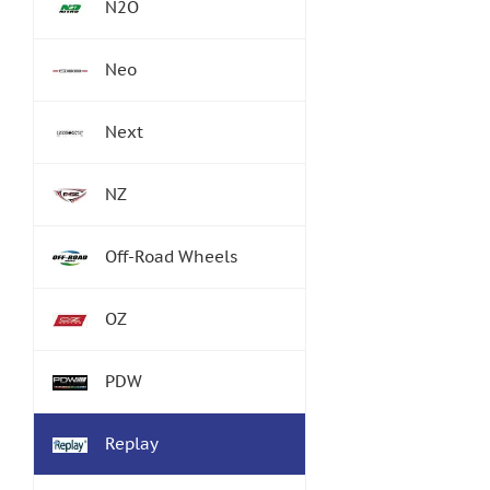
N2O
Neo
Next
NZ
Off-Road Wheels
OZ
PDW
Replay