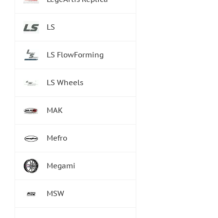
LS
LS FlowForming
LS Wheels
MAK
Mefro
Megami
MSW