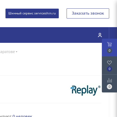
Заказать звонок
Шинный сервис serviceshin.ru
0
Саратове
0
0
ендуют
0 человек