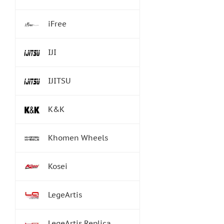
iFree
IJI
IJITSU
K&K
Khomen Wheels
Kosei
LegeArtis
LegeArtis Replica