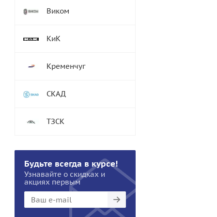
Виком
КиК
Кременчуг
СКАД
ТЗСК
Будьте всегда в курсе!
Узнавайте о скидках и
акциях первым