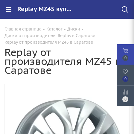
Replay MZ45 купить в Саратове, низкие цены на автомобильные диски
Главная страница
-
Каталог
-
Диски
-
Диски от производителя Replay в Саратове
-
Replay от производителя MZ45 в Саратове
Replay от
производителя MZ45 в
0
Саратове
0
0