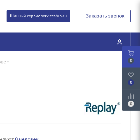
Заказать звонок
Шинный сервис serviceshin.ru
0
ове
0
0
ендуют
0 человек