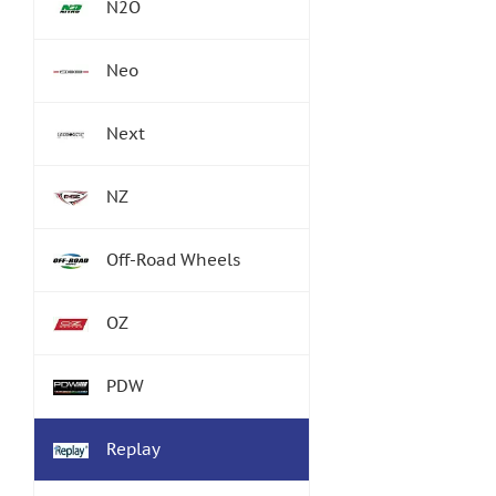
N2O
Neo
Next
NZ
Off-Road Wheels
OZ
PDW
Replay