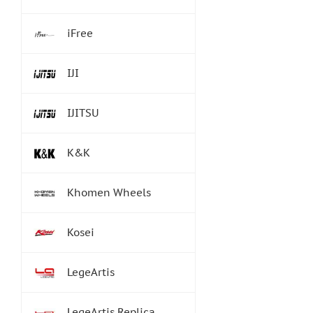
iFree
IJI
IJITSU
K&K
Khomen Wheels
Kosei
LegeArtis
LegeArtis Replica