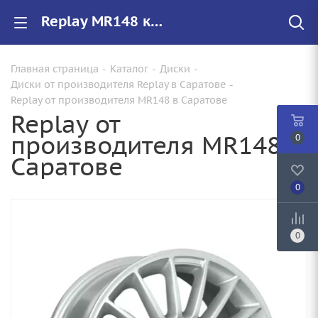
Replay MR148 купить в Саратове, низкие цены на автомобильные диски
Главная страница
-
Каталог
-
Диски
-
Диски от производителя Replay в Саратове
-
Replay от производителя MR148 в Саратове
Replay от
производителя MR148 в
0
Саратове
0
0